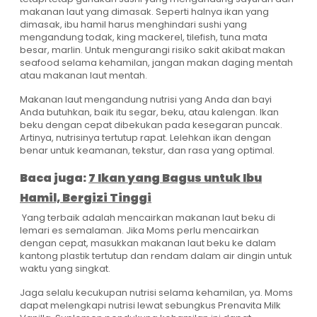
makanan laut yang dimasak. Seperti halnya ikan yang
dimasak, ibu hamil harus menghindari sushi yang
mengandung todak, king mackerel, tilefish, tuna mata
besar, marlin. Untuk mengurangi risiko sakit akibat makan
seafood selama kehamilan, jangan makan daging mentah
atau makanan laut mentah.
Makanan laut mengandung nutrisi yang Anda dan bayi
Anda butuhkan, baik itu segar, beku, atau kalengan. Ikan
beku dengan cepat dibekukan pada kesegaran puncak.
Artinya, nutrisinya tertutup rapat. Lelehkan ikan dengan
benar untuk keamanan, tekstur, dan rasa yang optimal.
Baca juga:
7 Ikan yang Bagus untuk Ibu
Hamil, Bergizi Tinggi
Yang terbaik adalah mencairkan makanan laut beku di
lemari es semalaman. Jika Moms perlu mencairkan
dengan cepat, masukkan makanan laut beku ke dalam
kantong plastik tertutup dan rendam dalam air dingin untuk
waktu yang singkat.
Jaga selalu kecukupan nutrisi selama kehamilan, ya. Moms
dapat melengkapi nutrisi lewat sebungkus Prenavita Milk