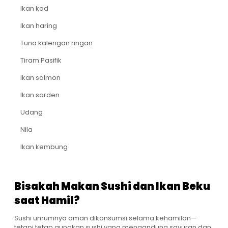
Ikan kod
Ikan haring
Tuna kalengan ringan
Tiram Pasifik
Ikan salmon
Ikan sarden
Udang
Nila
Ikan kembung
Bisakah Makan Sushi dan Ikan Beku
saat Hamil?
Sushi umumnya aman dikonsumsi selama kehamilan—
tetapi tetap gunakan sushi yang mengandung sayuran dan