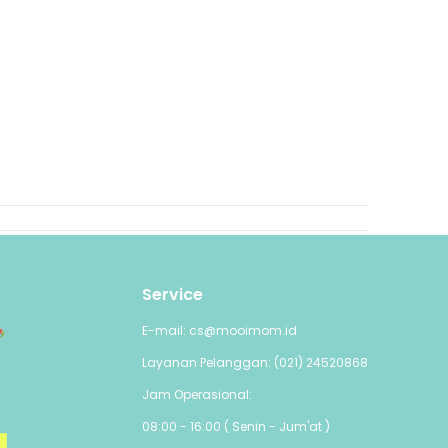
Service
E-mail: cs@mooimom.id
Layanan Pelanggan: (021) 24520868
Jam Operasional:
08:00 - 16:00 ( Senin - Jum'at )