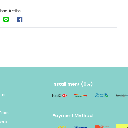
kan Artikel
Installlment (0%)
ami
n
Produk
Payment Method
oduk