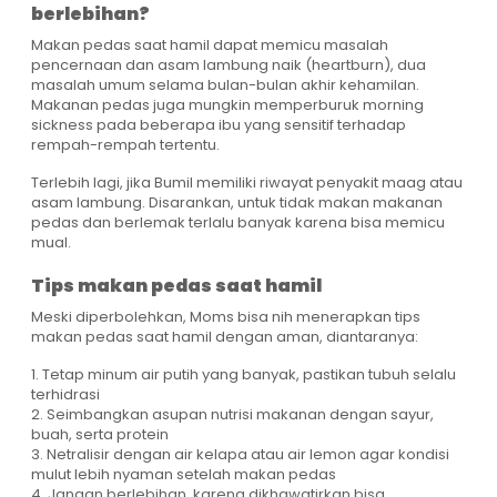
berlebihan?
Makan pedas saat hamil dapat memicu masalah
pencernaan dan asam lambung naik (heartburn), dua
masalah umum selama bulan-bulan akhir kehamilan.
Makanan pedas juga mungkin memperburuk morning
sickness pada beberapa ibu yang sensitif terhadap
rempah-rempah tertentu.
Terlebih lagi, jika Bumil memiliki riwayat penyakit maag atau
asam lambung. Disarankan, untuk tidak makan makanan
pedas dan berlemak terlalu banyak karena bisa memicu
mual.
Tips makan pedas saat hamil
Meski diperbolehkan, Moms bisa nih menerapkan tips
makan pedas saat hamil dengan aman, diantaranya:
1. Tetap minum air putih yang banyak, pastikan tubuh selalu
terhidrasi
2. Seimbangkan asupan nutrisi makanan dengan sayur,
buah, serta protein
3. Netralisir dengan air kelapa atau air lemon agar kondisi
mulut lebih nyaman setelah makan pedas
4. Jangan berlebihan, karena dikhawatirkan bisa