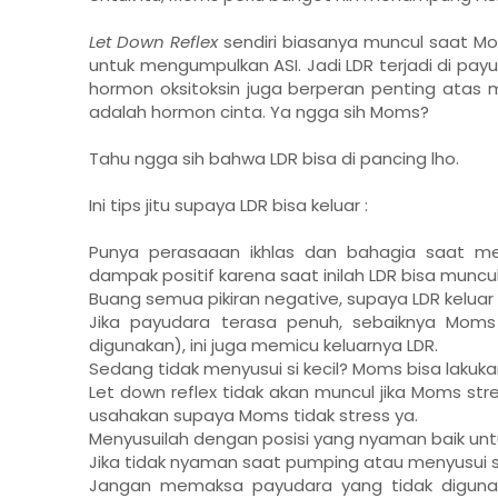
Let Down Reflex
sendiri biasanya muncul saat M
untuk mengumpulkan ASI. Jadi LDR terjadi di pay
hormon oksitoksin juga berperan penting atas mu
adalah hormon cinta. Ya ngga sih Moms?
Tahu ngga sih bahwa LDR bisa di pancing lho.
Ini tips jitu supaya LDR bisa keluar :
Punya perasaaan ikhlas dan bahagia saat men
dampak positif karena saat inilah LDR bisa muncul
Buang semua pikiran negative, supaya LDR keluar
Jika payudara terasa penuh, sebaiknya Mom
digunakan), ini juga memicu keluarnya LDR.
Sedang tidak menyusui si kecil? Moms bisa laku
Let down reflex tidak akan muncul jika Moms str
usahakan supaya Moms tidak stress ya.
Menyusuilah dengan posisi yang nyaman baik untu
Jika tidak nyaman saat pumping atau menyusui si
Jangan memaksa payudara yang tidak digunak