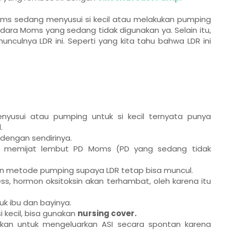
oms sedang menyusui si kecil atau melakukan pumping
udara Moms yang sedang tidak digunakan ya. Selain itu,
nculnya LDR ini. Seperti yang kita tahu bahwa LDR ini
yusui atau pumping untuk si kecil ternyata punya
.
 dengan sendirinya.
s memijat lembut PD Moms (PD yang sedang tidak
kan metode pumping supaya LDR tetap bisa muncul.
ess, hormon oksitoksin akan terhambat, oleh karena itu
k ibu dan bayinya.
 kecil, bisa gunakan
nursing cover.
an untuk mengeluarkan ASI secara spontan karena