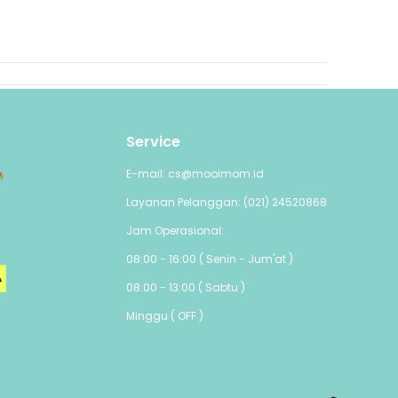
Service
E-mail: cs@mooimom.id
Layanan Pelanggan: (021) 24520868
Jam Operasional:
08:00 - 16:00 ( Senin - Jum'at )
08:00 - 13:00 ( Sabtu )
Minggu ( OFF )