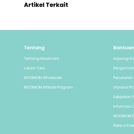
Artikel Terkait
Tentang
Bantuan
Tentang Mooimom
Hubungi K
Lokasi Toko
Pengirima
MOOIMOM Wholesale
Penukaran 
MOOIMOM Affiliate Program
Garansi Pr
Kebijakan P
Informasi C
MOOIMOM 
Refer a Fri