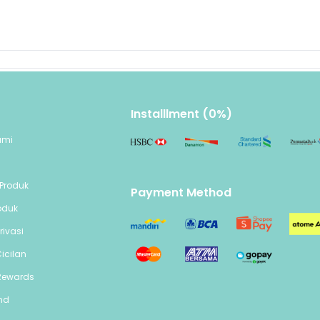
Installlment (0%)
ami
n
Produk
Payment Method
oduk
rivasi
icilan
Rewards
end