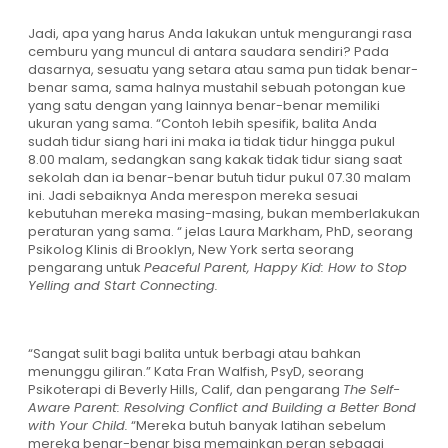
Jadi, apa yang harus Anda lakukan untuk mengurangi rasa
cemburu yang muncul di antara saudara sendiri? Pada
dasarnya, sesuatu yang setara atau sama pun tidak benar-
benar sama, sama halnya mustahil sebuah potongan kue
yang satu dengan yang lainnya benar-benar memiliki
ukuran yang sama. “Contoh lebih spesifik, balita Anda
sudah tidur siang hari ini maka ia tidak tidur hingga pukul
8.00 malam, sedangkan sang kakak tidak tidur siang saat
sekolah dan ia benar-benar butuh tidur pukul 07.30 malam
ini. Jadi sebaiknya Anda merespon mereka sesuai
kebutuhan mereka masing-masing, bukan memberlakukan
peraturan yang sama. “ jelas Laura Markham, PhD, seorang
Psikolog Klinis di Brooklyn, New York serta seorang
pengarang untuk
Peaceful Parent, Happy Kid: How to Stop
Yelling and Start Connecting.
“Sangat sulit bagi balita untuk berbagi atau bahkan
menunggu giliran.” Kata Fran Walfish, PsyD, seorang
Psikoterapi di Beverly Hills, Calif, dan pengarang
The Self-
Aware Parent: Resolving Conflict and Building a Better Bond
with Your Child.
“Mereka butuh banyak latihan sebelum
mereka benar-benar bisa memainkan peran sebagai