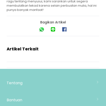
ragu tentang menyusui, kami sarankan untuk segera
membulatkan tekad karena selain perbuatan mulia, hal ini
punya banyak manfaat!
Bagikan Artikel
Artikel Terkait
Tentang
Tentang Mooimom
Lokasi Toko
Bantuan