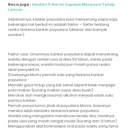
Baca juga :
Hindari 5 Hal Ini Supaya Menyusui Tetap
Lancar
Sebenarnya, kanker payudara bisa menyerang siapa saja,
beberapa hal berikut ini adalah faktor – faktor tentang
resiko terkena kanker payudara (dilansir dari banyak
sumber).
Faktor usia. Umumnya, kanker payudara dapat menyerang
wanita dengan rentan usia di atas 50 tahun, meski pada
beberapa kasus, wanita muda pun masih punya resiko
akan penyakit ini.
Di keluarga Moms pernah ada yang terkena kanker
payudara.
Memiliki gaya hidup yang tak sehat seperti tidak menjaga
pola makan (kurang makan sayur atau buah).
Merokok dan mengkonsumsi alkohol menjadi salah satu
pemicu kanker.
Pernah punya tumor jinak di payudara Moms, biasanya
mereka lebih beresiko terkena kanker payudara.
Wanita yang mengalami menstruasi terlalu dini, misalnya
pada usia yang masih sangat muda (kurang dari 12 tahun).
Menggunakan alat kontrasepsi oral pada waktu yang lama