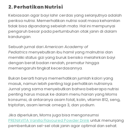
2. Perhatikan Nutrisi
Kebiasaan agar bayi lahir cerdas yang selanjutnya adalah
periksa nutrisi. Memerhatikan nutrisi saat masa kehamilan
tidak bisa dipandang sebelah mata. Hal ini mempunyai
pengaruh besar pada pertumbuhan otak janin di dalam
kandungan.
Sebuah jurnal dari
American Academy of
Pediatrics
menyebutkan ibu hamil yang malnutrisi dan
memiliki status gizi yang buruk berisiko melahirkan bayi
dengan berat badan rendah, prematur hingga
memengaruhi tingkat kecerdasannya.
Bukan berarti hanya memerhatikan jumlah kalori yang
masuk, namun lebih penting lagi perhatikan nutrisinya.
Jurnal yang sama menyebutkan bahwa beberapa nutrisi
penting harus masuk ke dalam menu harian yang Moms
konsumsi, di antaranya asam folat, kolin, vitamin B12, seng,
triptofan, asam lemak omega 3, dan yodium.
Jika diperlukan, Moms juga bisa mengonsumsi
PRENAVITA Vanilla Flavoured Powder Drink
untuk menunjang
pembentukan sel-sel otak janin agar optimal dan sehat.