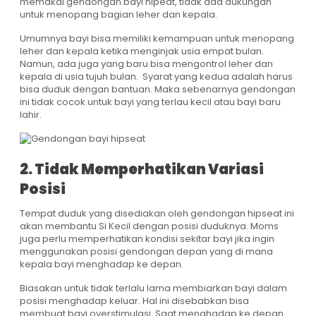
memakai gendongan bayi hipeat, tidak ada dukungan
untuk menopang bagian leher dan kepala.
Umumnya bayi bisa memiliki kemampuan untuk menopang
leher dan kepala ketika menginjak usia empat bulan.
Namun, ada juga yang baru bisa mengontrol leher dan
kepala di usia tujuh bulan. Syarat yang kedua adalah harus
bisa duduk dengan bantuan. Maka sebenarnya gendongan
ini tidak cocok untuk bayi yang terlau kecil atau bayi baru
lahir.
2. Tidak Memperhatikan Variasi
Posisi
Tempat duduk yang disediakan oleh gendongan hipseat ini
akan membantu Si Kecil dengan posisi duduknya. Moms
juga perlu memperhatikan kondisi sekitar bayi jika ingin
menggunakan posisi gendongan depan yang di mana
kepala bayi menghadap ke depan.
Biasakan untuk tidak terlalu lama membiarkan bayi dalam
posisi menghadap keluar. Hal ini disebabkan bisa
membuat bayi overstimulasi. Saat menghadap ke depan