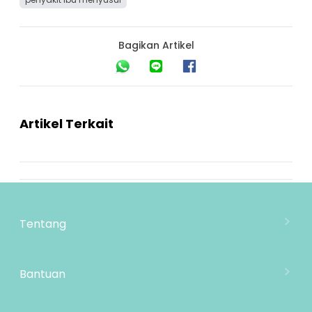
Bagikan Artikel
Artikel Terkait
Tentang
Tentang Mooimom
Lokasi Toko
Bantuan
MOOIMOM Wholesale
Hubungi Kami