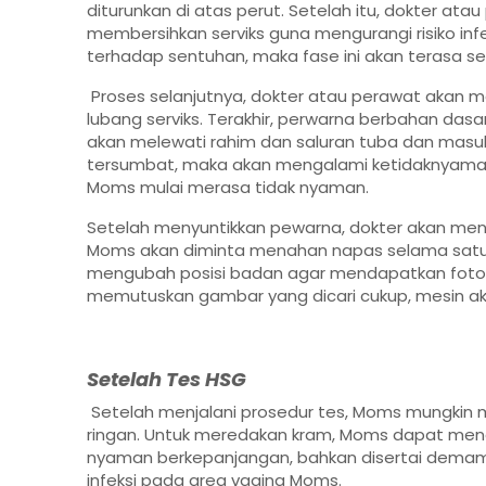
diturunkan di atas perut. Setelah itu, dokter a
membersihkan serviks guna mengurangi risiko infek
terhadap sentuhan, maka fase ini akan terasa sedi
Proses selanjutnya, dokter atau perawat akan m
lubang serviks. Terakhir, perwarna berbahan dasa
akan melewati rahim dan saluran tuba dan masuk
tersumbat, maka akan mengalami ketidaknyamanan 
Moms mulai merasa tidak nyaman.
Setelah menyuntikkan pewarna, dokter akan meng
Moms akan diminta menahan napas selama satu hi
mengubah posisi badan agar mendapatkan foto pe
memutuskan gambar yang dicari cukup, mesin aka
Setelah Tes HSG
Setelah menjalani prosedur tes, Moms mungkin 
ringan. Untuk meredakan kram, Moms dapat meng
nyaman berkepanjangan, bahkan disertai demam, 
infeksi pada area vagina Moms.