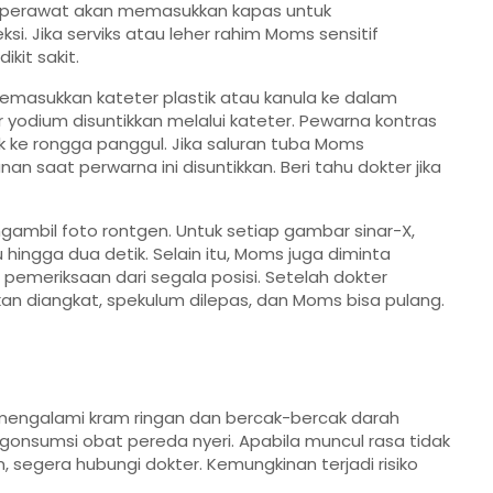
tau perawat akan memasukkan kapas untuk
si. Jika serviks atau leher rahim Moms sensitif
kit sakit.
emasukkan kateter plastik atau kanula ke dalam
r yodium disuntikkan melalui kateter. Pewarna kontras
 ke rongga panggul. Jika saluran tuba Moms
saat perwarna ini disuntikkan. Beri tahu dokter jika
ambil foto rontgen. Untuk setiap gambar sinar-X,
ngga dua detik. Selain itu, Moms juga diminta
meriksaan dari segala posisi. Setelah dokter
n diangkat, spekulum dilepas, dan Moms bisa pulang.
mengalami kram ringan dan bercak-bercak darah
onsumsi obat pereda nyeri. Apabila muncul rasa tidak
segera hubungi dokter. Kemungkinan terjadi risiko