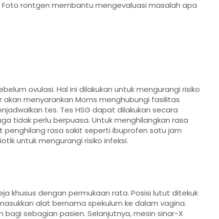
as. Foto rontgen membantu mengevaluasi masalah apa
elum ovulasi. Hal ini dilakukan untuk mengurangi risiko
kter akan menyarankan Moms menghubungi fasilitas
enjadwalkan tes. Tes HSG dapat dilakukan secara
uga tidak perlu berpuasa. Untuk menghilangkan rasa
enghilang rasa sakit seperti ibuprofen satu jam
ik untuk mengurangi risiko infeksi.
ja khusus dengan permukaan rata. Posisi lutut ditekuk
emasukkan alat bernama spekulum ke dalam vagina.
 bagi sebagian pasien. Selanjutnya, mesin sinar-X