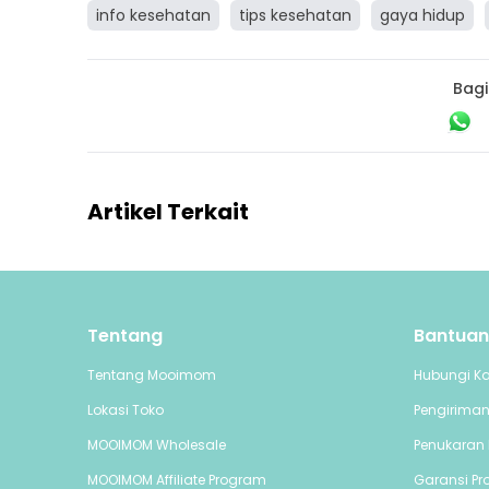
info kesehatan
tips kesehatan
gaya hidup
Bagi
Artikel Terkait
Tentang
Bantuan
Tentang Mooimom
Hubungi K
Lokasi Toko
Pengirima
MOOIMOM Wholesale
Penukaran 
MOOIMOM Affiliate Program
Garansi Pr