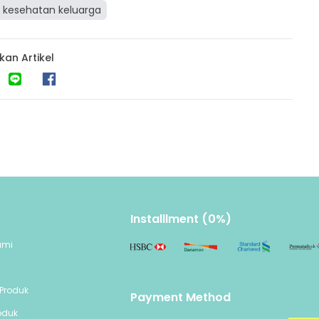
kesehatan keluarga
kan Artikel
Installlment (0%)
ami
n
Produk
Payment Method
oduk