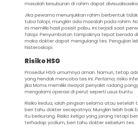
masalah kesuburan di rahim dapat divisualisasik
Jika pewarna menunjukkan rahim berbentuk tidak 
tuba falopi, mungkin ada masalah pada rahim. N
ini memiliki hasil posisit palsu. Ini terjadi saat
falopi. Penyumbatan tampaknya tepat berada di pe
maka dokter dapat mengulangi tes. Pengujian leb
histeroskopi.
Risiko HSG
Prosedur HSG umumnya aman. Namun, tetap ada r
yang hendak mencoba tes ini.
Pertama,
risiko inf
jika Moms memiliki riwayat penyakit radang pangg
mengalami operasi di perut seperti usus buntu.
Risiko kedua, ialah pingsan selama atau setelah
beri tahu dokter secepatnya. Mungkin lebih baik
itu berkurang. Risiko
ketiga
yang jarang tetapi ber
terhadap yodium, beri tahu dokter sebelum tes.