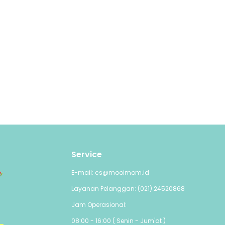
Service
E-mail: cs@mooimom.id
Layanan Pelanggan: (021) 24520868
Jam Operasional:
08:00 - 16:00 ( Senin - Jum'at )