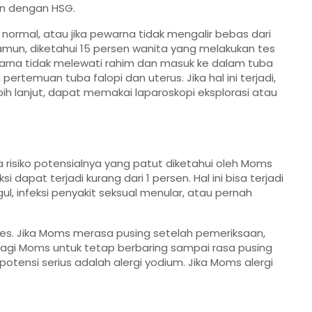
an dengan HSG.
normal, atau jika pewarna tidak mengalir bebas dari
amun, diketahui 15 persen wanita yang melakukan tes
 perwarna tidak melewati rahim dan masuk ke dalam tuba
rtemuan tuba falopi dan uterus. Jika hal ini terjadi,
ih lanjut, dapat memakai laparoskopi eksplorasi atau
isiko potensialnya yang patut diketahui oleh Moms
eksi dapat terjadi kurang dari 1 persen. Hal ini bisa terjadi
ul, infeksi penyakit seksual menular, atau pernah
 tes. Jika Moms merasa pusing setelah pemeriksaan,
 bagi Moms untuk tetap berbaring sampai rasa pusing
potensi serius adalah alergi yodium. Jika Moms alergi