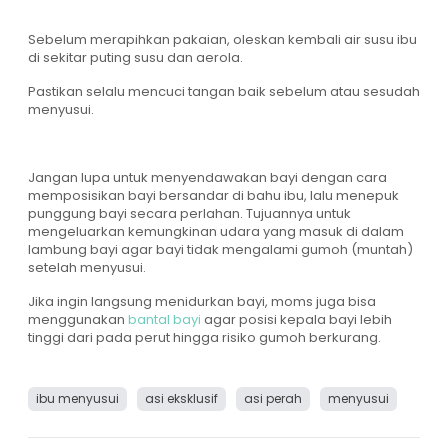
Sebelum merapihkan pakaian, oleskan kembali air susu ibu
di sekitar puting susu dan aerola.
Pastikan selalu mencuci tangan baik sebelum atau sesudah
menyusui.
Jangan lupa untuk menyendawakan bayi dengan cara
memposisikan bayi bersandar di bahu ibu, lalu menepuk
punggung bayi secara perlahan. Tujuannya untuk
mengeluarkan kemungkinan udara yang masuk di dalam
lambung bayi agar bayi tidak mengalami gumoh (muntah)
setelah menyusui.
Jika ingin langsung menidurkan bayi, moms juga bisa
menggunakan
bantal bayi
agar posisi kepala bayi lebih
tinggi dari pada perut hingga risiko gumoh berkurang.
ibu menyusui
asi eksklusif
asi perah
menyusui