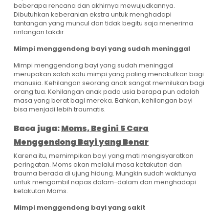
beberapa rencana dan akhirnya mewujudkannya.
Dibutuhkan keberanian ekstra untuk menghadapi
tantangan yang muncul dan tidak begitu saja menerima
rintangan takdir.
Mimpi menggendong bayi yang sudah meninggal
Mimpi menggendong bayi yang sudah meninggal
merupakan salah satu mimpi yang paling menakutkan bagi
manusia. Kehilangan seorang anak sangat memilukan bagi
orang tua. Kehilangan anak pada usia berapa pun adalah
masa yang berat bagi mereka. Bahkan, kehilangan bayi
bisa menjadi lebih traumatis.
Baca juga:
Moms, Begini 5 Cara
Menggendong Bayi yang Benar
Karena itu, memimpikan bayi yang mati mengisyaratkan
peringatan. Moms akan melalui masa ketakutan dan
trauma berada di ujung hidung. Mungkin sudah waktunya
untuk mengambil napas dalam-dalam dan menghadapi
ketakutan Moms.
Mimpi menggendong bayi yang sakit