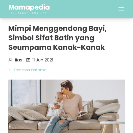
Mimpi Menggendong Bayi,
Simbol Sifat Batin yang
Seumpama Kanak-Kanak
Ika
11 Jun 2021
Trimester Pertama