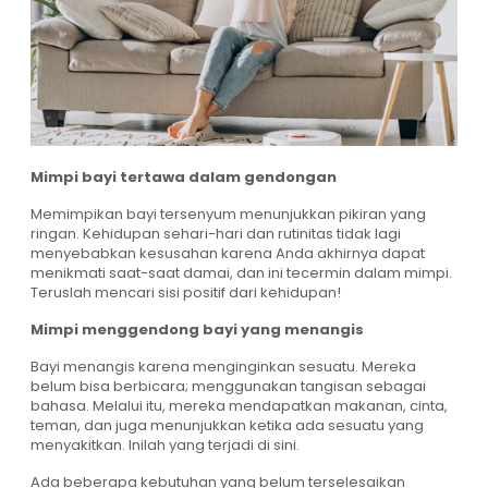
Mimpi bayi tertawa dalam gendongan
Memimpikan bayi tersenyum menunjukkan pikiran yang
ringan. Kehidupan sehari-hari dan rutinitas tidak lagi
menyebabkan kesusahan karena Anda akhirnya dapat
menikmati saat-saat damai, dan ini tecermin dalam mimpi.
Teruslah mencari sisi positif dari kehidupan!
Mimpi menggendong bayi yang menangis
Bayi menangis karena menginginkan sesuatu. Mereka
belum bisa berbicara; menggunakan tangisan sebagai
bahasa. Melalui itu, mereka mendapatkan makanan, cinta,
teman, dan juga menunjukkan ketika ada sesuatu yang
menyakitkan. Inilah yang terjadi di sini.
Ada beberapa kebutuhan yang belum terselesaikan