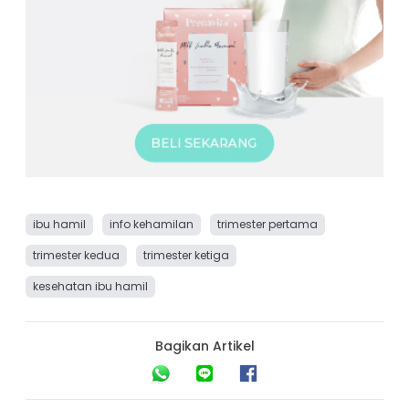
ibu hamil
info kehamilan
trimester pertama
trimester kedua
trimester ketiga
kesehatan ibu hamil
Bagikan Artikel