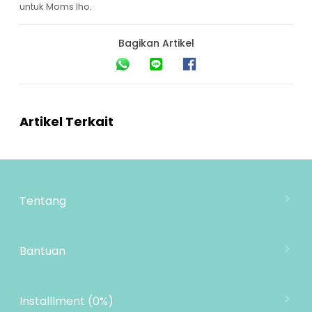
untuk Moms lho.
Bagikan Artikel
Artikel Terkait
Tentang
Tentang Mooimom
Lokasi Toko
Bantuan
MOOIMOM Wholesale
Hubungi Kami
MOOIMOM Affiliate Program
Pengiriman
Installlment (0%)