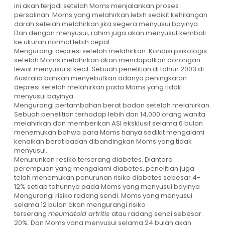
ini akan terjadi setelah Moms menjalankan proses
persalinan. Moms yang melahirkan lebih sedikit kehilangan
darah setelah melahirkan jika segera menyusui bayinya.
Dan dengan menyusui, rahim juga akan menyusut kembali
ke ukuran normal lebih cepat.
Mengurangi depresi setelah melahirkan. Kondisi psikologis
setelah Moms melahirkan akan mendapatkan dorongan
lewat menyusui si kecil. Sebuah penelitian di tahun 2003 di
Australia bahkan menyebutkan adanya peningkatan
depresi setelah melahirkan pada Moms yang tidak
menyusui bayinya.
Mengurangi pertambahan berat badan setelah melahirkan.
Sebuah penelitian terhadap lebih dari 14,000 orang wanita
melahirkan dan memberikan ASI eksklusif selama 6 bulan
menemukan bahwa para Moms hanya sedikit mengalami
kenaikan berat badan dibandingkan Moms yang tidak
menyusui.
Menurunkan resiko terserang diabetes. Diantara
perempuan yang mengalami diabetes, penelitian juga
telah menemukan penurunan risiko diabetes sebesar 4-
12% setiap tahunnya pada Moms yang menyusui bayinya
Mengurangi risiko radang sendi. Moms yang menyusui
selama 12 bulan akan mengurangi risiko
terserang
rheumatoid artritis
atau radang sendi sebesar
20%. Dan Moms yang menyusui selama 24 bulan akan