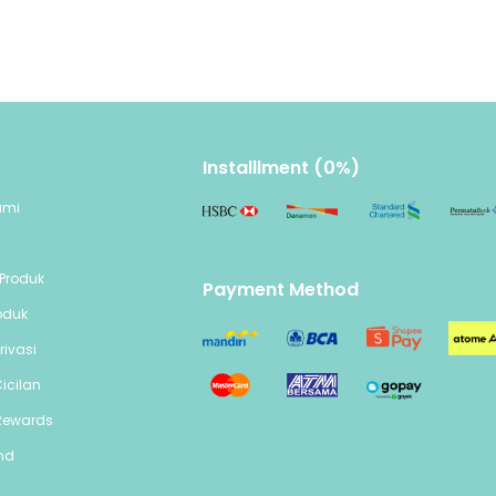
Installlment (0%)
ami
n
Produk
Payment Method
oduk
rivasi
icilan
Rewards
end