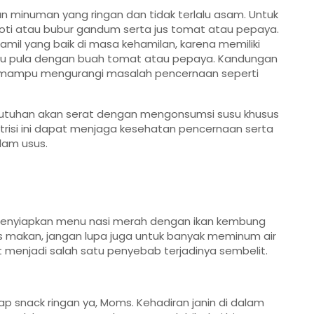
 minuman yang ringan dan tidak terlalu asam. Untuk
oti atau bubur gandum serta jus tomat atau pepaya.
mil yang baik di masa kehamilan, karena memiliki
gitu pula dengan buah tomat atau pepaya. Kandungan
ir mampu mengurangi masalah pencernaan seperti
ebutuhan akan serat dengan mengonsumsi susu khusus
Nutrisi ini dapat menjaga kesehatan pencernaan serta
lam usus.
menyiapkan menu nasi merah dengan ikan kembung
is makan, jangan lupa juga untuk banyak meminum air
at menjadi salah satu penyebab terjadinya sembelit.
tap snack ringan ya, Moms. Kehadiran janin di dalam