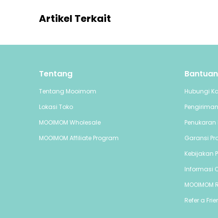
Artikel Terkait
Tentang
Bantuan
Tentang Mooimom
Hubungi K
Lokasi Toko
Pengirima
MOOIMOM Wholesale
Penukaran 
MOOIMOM Affiliate Program
Garansi Pr
Kebijakan P
Informasi C
MOOIMOM 
Refer a Fri