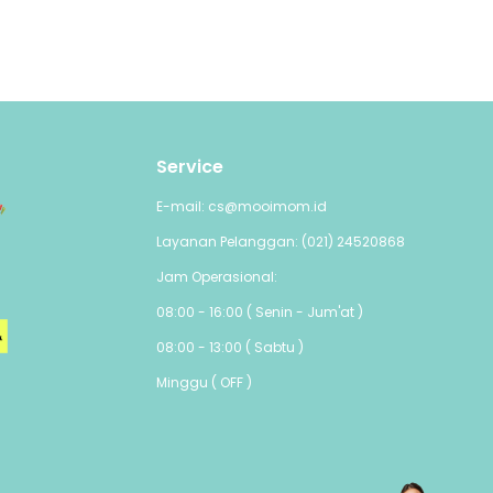
Service
E-mail: cs@mooimom.id
Layanan Pelanggan: (021) 24520868
Jam Operasional:
08:00 - 16:00 ( Senin - Jum'at )
08:00 - 13:00 ( Sabtu )
Minggu ( OFF )