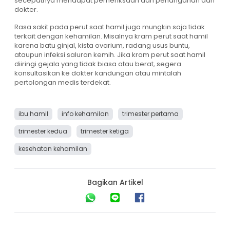
secepatnya mendapat pemeriksaan dan penanganan dari
dokter.
Rasa sakit pada perut saat hamil juga mungkin saja tidak
terkait dengan kehamilan. Misalnya
kram perut saat hamil
karena batu ginjal, kista ovarium, radang usus buntu,
ataupun infeksi saluran kemih. Jika kram perut saat hamil
diiringi gejala yang tidak biasa atau berat, segera
konsultasikan ke dokter kandungan atau mintalah
pertolongan medis terdekat.
ibu hamil
info kehamilan
trimester pertama
trimester kedua
trimester ketiga
kesehatan kehamilan
Bagikan Artikel