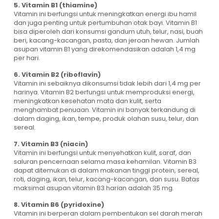
5. Vitamin B1 (thiamine)
Vitamin ini berfungsi untuk meningkatkan energi ibu hamil
dan juga penting untuk pertumbuhan otak bayi. Vitamin B1
bisa diperoleh dari konsumsi gandum utuh, telur, nasi, buah
beri, kacang-kacangan, pasta, dan jeroan hewan. Jumlah
asupan vitamin B1 yang direkomendasikan adalah 1,4 mg
per hari.
6. Vitamin B2 (riboflavin)
Vitamin ini sebaiknya dikonsumsi tidak lebih dari 1,4 mg per
harinya. Vitamin B2 berfungsi untuk memproduksi energi,
meningkatkan kesehatan mata dan kulit, serta
menghambat penuaan. Vitamin ini banyak terkandung di
dalam daging, ikan, tempe, produk olahan susu, telur, dan
sereal.
7. Vitamin B3 (niacin)
Vitamin ini berfungsi untuk menyehatkan kulit, saraf, dan
saluran pencernaan selama masa kehamilan. Vitamin B3
dapat ditemukan di dalam makanan tinggi protein, sereal,
roti, daging, ikan, telur, kacang-kacangan, dan susu. Batas
maksimal asupan vitamin B3 harian adalah 35 mg.
8. Vitamin B6 (pyridoxine)
Vitamin ini berperan dalam pembentukan sel darah merah