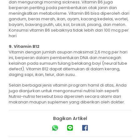
dan mengurangi morning sickness. Vitamin B6 juga
berperan penting pada pembentukan otak janin dan
meningkatkan metabolisme. Vitamin B6 bisa diperoleh dari
gandum, beras merah, ikan, ayam, kacang kedelai, wortel,
bayam, bawang putih, ubi, kol, brokoli, pisang, dan melon.
Konsumsi vitamin B6 sebaiknya tidak lebih dari 100 mcg per
hari
9. Vitamin B12
Vitamin dengan jumlah asupan maksimal 2,6 mcg per hari
ini, berperan dalam pembentukan DNA dan mencegah
kelainan pada sumsum tulang belakang bayi (neural tube
defect). Vitamin B12 dapat ditemukan di dalam kerang,
daging sapi, ikan, telur, dan susu.
Selain berbagai jenis vitamin program hamil di atas, Anda
juga dianjurkan untuk mengonsumsi nutrisi lain seperti
Nutrisi-nutrisi tersebut bisa diperoleh secara alami dari
makanan maupun suplemen yang diberikan oleh dokter.
Bagikan Artikel