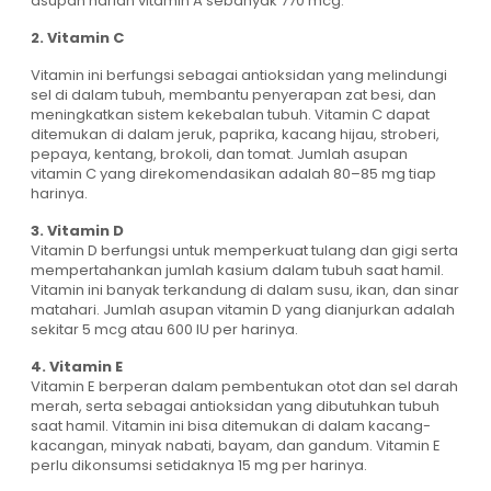
asupan harian vitamin A sebanyak 770 mcg.
2. Vitamin C
Vitamin ini berfungsi sebagai antioksidan yang melindungi
sel di dalam tubuh, membantu penyerapan zat besi, dan
meningkatkan sistem kekebalan tubuh. Vitamin C dapat
ditemukan di dalam jeruk, paprika, kacang hijau, stroberi,
pepaya, kentang, brokoli, dan tomat. Jumlah asupan
vitamin C yang direkomendasikan adalah 80–85 mg tiap
harinya.
3. Vitamin D
Vitamin D berfungsi untuk memperkuat tulang dan gigi serta
mempertahankan jumlah kasium dalam tubuh saat hamil.
Vitamin ini banyak terkandung di dalam susu, ikan, dan sinar
matahari. Jumlah asupan vitamin D yang dianjurkan adalah
sekitar 5 mcg atau 600 IU per harinya.
4. Vitamin E
Vitamin E berperan dalam pembentukan otot dan sel darah
merah, serta sebagai antioksidan yang dibutuhkan tubuh
saat hamil. Vitamin ini bisa ditemukan di dalam kacang-
kacangan, minyak nabati, bayam, dan gandum. Vitamin E
perlu dikonsumsi setidaknya 15 mg per harinya.