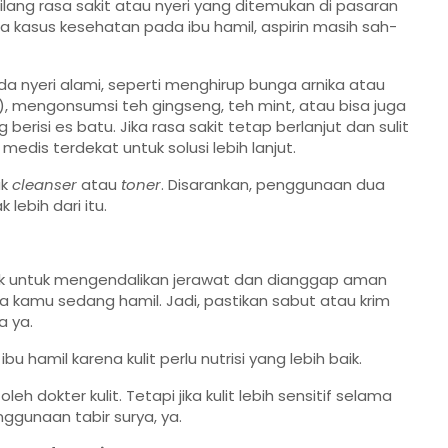
lang rasa sakit atau nyeri yang ditemukan di pasaran
asus kesehatan pada ibu hamil, aspirin masih sah-
a nyeri alami, seperti menghirup bunga arnika atau
, mengonsumsi teh gingseng, teh mint, atau bisa juga
risi es batu. Jika rasa sakit tetap berlanjut dan sulit
edis terdekat untuk solusi lebih lanjut.
uk
cleanser
atau
toner
. Disarankan, penggunaan dua
 lebih dari itu.
k untuk mengendalikan jerawat dan dianggap aman
a kamu sedang hamil. Jadi, pastikan sabut atau krim
a ya.
 hamil karena kulit perlu nutrisi yang lebih baik.
h dokter kulit. Tetapi jika kulit lebih sensitif selama
gunaan tabir surya, ya.