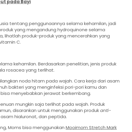
ut pada Bayi
usia tentang penggunaannya selama kehamilan, jadi
 produk yang mengandung hydroquinone selama
a, lihatlah produk-produk yang mencerahkan yang
itamin C.
ama kehamilan. Berdasarkan penelitian, jenis produk
a rosacea yang terlihat.
langkan noda hitam pada wajah. Cara kerja dari asam
uh bakteri yang menginfeksi pori-pori kamu dan
ng bisa menyebabkan jerawat berkembang.
nuan mungkin saja terlihat pada wajah. Produk
Namun, disarankan untuk menggunakan produk
anti-
asam hialuronat, dan peptida.
ilang, Moms bisa menggunakan
Mooimom Stretch Mark