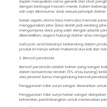
Aspirin merupakan nama generik dari obat penghi
dengan berbagai macam merek. Dalam beberapa k
sah saja dikonsumsi. Asal, sesuai petunjuk dokter.
Selain aspirin, Moms bisa mencoba metode pered
menggunakan jahe (bisa diolah jadi wedang jahe)
mengompres area yang sakit dengan plastik yang be
dikendalikan, segera hubungi dokter atau tenaga m
Salicyclic acid
biasanya terkandung dalam prod
produk ini hanya sehari maksimal dua kali dan tidak
2.
Benzoil peroksida
Benzoil peroksida
adalah bahan yang sangat bai
dalam konsentrasi rendah (5% atau kurang) ketik
oles jerawat kamu mengandung benzoil peroksid
Penggunaan tabir surya sangat disarankan untuk ibu
Penggunaan tabir surya harian sangat dianjurkan ole
kehamilan, pertimbangkan untuk meneruskan peng