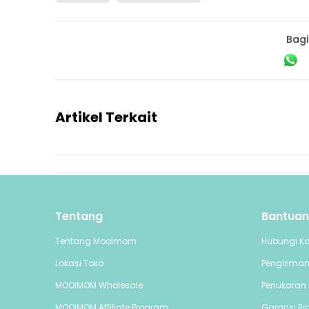
Bagi
Artikel Terkait
Tentang
Bantuan
Tentang Mooimom
Hubungi K
Lokasi Toko
Pengirima
MOOIMOM Wholesale
Penukaran 
MOOIMOM Affiliate Program
Garansi Pr