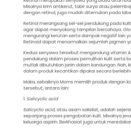
Retinol merupakan senyawa yang biasa ditamba
Misalnya krim antikerut, tabir surya atau pelemb
dengan retinol, juga mudah ditemukan pada lab
Retinol merangsang sel-sel pendukung pada ku
agar dapat menyokong tampilan bercahaya.
Glo
mengurangi kerutan serta dampak negatif lain ya
Retinoid dapat menormalkan sejumlah pigmen ya
Kedua senyawa tersebut mengandung vitamin A.
pendukung dalam proses pemulihan kulit serta b
mutlak dibutuhkan janin dalam kandungan. Nah, ki
dalam produk kecantikan dipakai secara berlebih
Maka, sebaiknya Moms memilih produk dengan ka
tersebut, antara lain:
1.
Salicyclic acid
Salicyclic acid,
atau asam salisilat, adalah sejen
sepanjang proses pengobatan kulit. Misalnya je
keluarga aspirin. Berkhasiat juga untuk meredaka