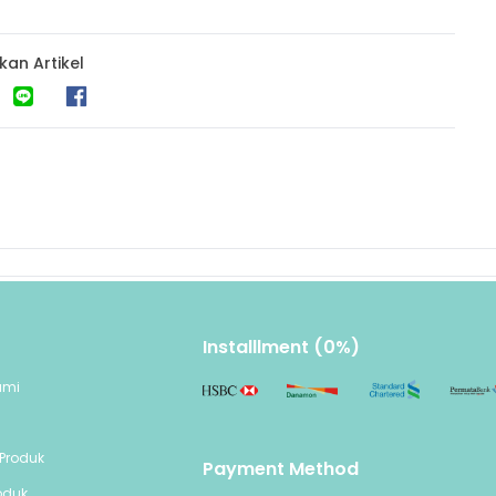
kan Artikel
Installlment (0%)
ami
n
Produk
Payment Method
oduk