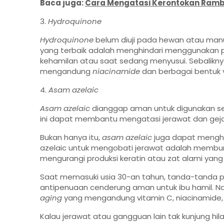
Baca juga:
Cara Mengatasi Kerontokan Ramb
3.
Hydroquinone
Hydroquinone
belum diuji pada hewan atau man
yang terbaik adalah menghindari menggunakan
kehamilan atau saat sedang menyusui. Sebalikny
mengandung
niacinamide
dan berbagai bentuk v
4.
Asam azelaic
Asam azelaic
dianggap aman untuk digunakan sel
ini dapat membantu mengatasi jerawat dan gejal
Bukan hanya itu,
asam azelaic
juga dapat menghi
azelaic untuk mengobati jerawat adalah membun
mengurangi produksi keratin atau zat alami ya
Saat memasuki usia 30-an tahun, tanda-tanda pe
antipenuaan cenderung aman untuk ibu hamil. 
aging
yang mengandung vitamin C, niacinamide, 
Kalau jerawat atau gangguan lain tak kunjung h