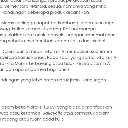
hkan dalam kandungan produk perawatan tubuh.
ap. Sementara retinoid, sesuai namanya yang mirip
el kandungan beberapa produk kecantikan.
lit Moms sehingga dapat berkembang sedemikian rupa
wing
, istilah zaman sekarang. Retinol mampu
ng diakibatkan terlalu banyak terpapar sinar matahari.
ng sebelumnya berubah karena satu dan lain hal.
 Dalam dunia medis, vitamin A merupakan suplemen
eberapa kasus kanker. Pada saat yang sama, vitamin A
ra-kira Moms terbayang atau tidak, ketika vitamin A
an dan apa akibatnya bagi janin?
ndungan yang lebih aman untuk janin. Kandungan
is asam beta hidroksi (BHA) yang biasa dimanfaatkan
rawat atau ketombe.
Salicyclic acid
termasuk dalam
n radang atau ruam pada kulit.