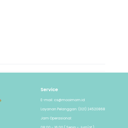
Service
E-mail: cs@mooimom.id
Layanan Pelanggan: (021) 24520868
Jam Operasional:
08:00 - 16:00 ( Senin - Jum'at )