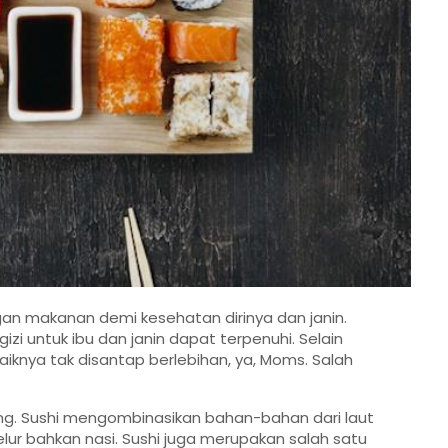
n makanan demi kesehatan dirinya dan janin.
izi untuk ibu dan janin dapat terpenuhi. Selain
knya tak disantap berlebihan, ya, Moms. Salah
ng. Sushi mengombinasikan bahan-bahan dari laut
lur bahkan nasi. Sushi juga merupakan salah satu