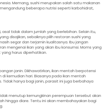
onesia. Memang, sushi merupakan salah satu makanan
h mengandung beberapa nutrisi seperti karbohidrat,
asal tidak dalam jumlah yang berlebihan. Selain itu,
ng disajikan, sebaiknya pilih restoran sushi yang
 masih segar dan terjamin kualitasnya. Ibu jangan
ran mengenai ikan yang akan ibu konsumsi. Moms yang
t yang harus diperhatikan.
angan janin. Dikhawatirkan, ikan mentah berpotensi
in di kemudian hari. Biasanya pada ikan mentah
Tidak hanya bagi janin, parasit ini juga berbahaya
kis, tidak menutup kemungkinan perempuan tersebut akan
tah hingga diare. Tentu ini akan membahayakan bagi
g.