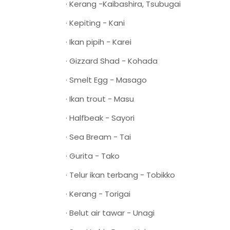
· Kerang -Kaibashira, Tsubugai
· Kepiting - Kani
· Ikan pipih - Karei
· Gizzard Shad - Kohada
· Smelt Egg - Masago
· Ikan trout - Masu
· Halfbeak - Sayori
· Sea Bream - Tai
· Gurita - Tako
· Telur ikan terbang - Tobikko
· Kerang - Torigai
· Belut air tawar - Unagi