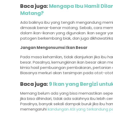
Baca juga:
Mengapa Ibu Hamil Dil
Matang?
Ada baiknya ibu yang tengah mengandung memili
dimasak benar-benar matang. Sebab, cara mema
dalam ikan-ikanan yang digunakan. Ikan segar 
patogen berkembang biak, dan juga dikhawatirka
Jangan Mengonsumsi Ikan Besar
Pada masa kehamilan, tidak dianjurkan jika ibu h
besar. Pasalnya, kemungkinan ikan besar akan me
kimia hasil pembuangan pembakaran, pertanian d
Biasanya merkuri akan tersimpan pada otot-otot 
Baca juga:
9 Ikan yang Bergizi untu
Memang belum ada yang bisa memastikan seperti
jika bisa dihindari, tidak ada salahnya ibu lebih 
Pasalnya, banyak sekali dampak buruk jika ibu ha
memengaruhi
kandungan ASI yang terkandung pa