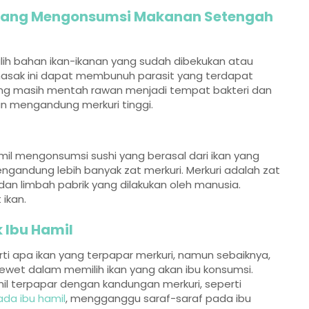
arang Mengonsumsi Makanan Setengah
h bahan ikan-ikanan yang sudah dibekukan atau
sak ini dapat membunuh parasit yang terdapat
yang masih mentah rawan menjadi tempat bakteri dan
n mengandung merkuri tinggi.
amil mengonsumsi sushi yang berasal dari ikan yang
ngandung lebih banyak zat merkuri. Merkuri adalah zat
an limbah pabrik yang dilakukan oleh manusia.
ikan.
k Ibu Hamil
 apa ikan yang terpapar merkuri, namun sebaiknya,
cerewet dalam memilih ikan yang akan ibu konsumsi.
mil terpapar dengan kandungan merkuri, seperti
da ibu hamil
, mengganggu saraf-saraf pada ibu