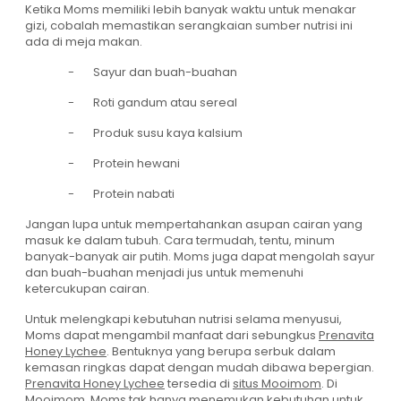
Ketika Moms memiliki lebih banyak waktu untuk menakar
gizi, cobalah memastikan serangkaian sumber nutrisi ini
ada di meja makan.
- Sayur dan buah-buahan
- Roti gandum atau sereal
- Produk susu kaya kalsium
- Protein hewani
- Protein nabati
Jangan lupa untuk mempertahankan asupan cairan yang
masuk ke dalam tubuh. Cara termudah, tentu, minum
banyak-banyak air putih. Moms juga dapat mengolah sayur
dan buah-buahan menjadi jus untuk memenuhi
ketercukupan cairan.
Untuk melengkapi kebutuhan nutrisi selama menyusui,
Moms dapat mengambil manfaat dari sebungkus
Prenavita
Honey Lychee
. Bentuknya yang berupa serbuk dalam
kemasan ringkas dapat dengan mudah dibawa bepergian.
Prenavita Honey Lychee
tersedia di
situs Mooimom
. Di
Mooimom, Moms tak hanya menemukan kebutuhan untuk