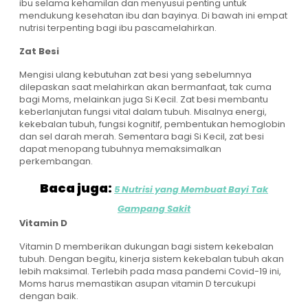
ibu selama kehamilan dan menyusui penting untuk
mendukung kesehatan ibu dan bayinya. Di bawah ini empat
nutrisi terpenting bagi ibu pascamelahirkan.
Zat Besi
Mengisi ulang kebutuhan zat besi yang sebelumnya
dilepaskan saat melahirkan akan bermanfaat, tak cuma
bagi Moms, melainkan juga Si Kecil. Zat besi membantu
keberlanjutan fungsi vital dalam tubuh. Misalnya energi,
kekebalan tubuh, fungsi kognitif, pembentukan hemoglobin
dan sel darah merah. Sementara bagi Si Kecil, zat besi
dapat menopang tubuhnya memaksimalkan
perkembangan.
Baca juga:
5 Nutrisi yang Membuat Bayi Tak
Gampang Sakit
Vitamin D
Vitamin D memberikan dukungan bagi sistem kekebalan
tubuh. Dengan begitu, kinerja sistem kekebalan tubuh akan
lebih maksimal. Terlebih pada masa pandemi Covid-19 ini,
Moms harus memastikan asupan vitamin D tercukupi
dengan baik.