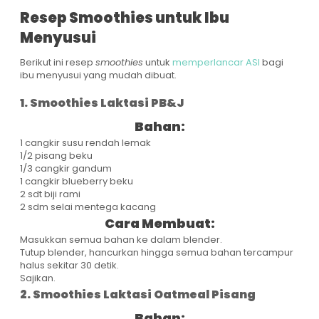
Resep Smoothies untuk Ibu
Menyusui
Berikut ini resep
smoothies
untuk
memperlancar ASI
bagi
ibu menyusui yang mudah dibuat.
1. Smoothies Laktasi PB&J
Bahan:
1 cangkir susu rendah lemak
1/2 pisang beku
1/3 cangkir gandum
1 cangkir blueberry beku
2 sdt biji rami
2 sdm selai mentega kacang
Cara Membuat:
Masukkan semua bahan ke dalam blender.
Tutup blender, hancurkan hingga semua bahan tercampur
halus sekitar 30 detik.
Sajikan.
2. Smoothies Laktasi Oatmeal Pisang
Bahan: