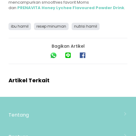
mencampurkan smoothies favorit Moms
dan
PRENAVITA Honey Lychee Flavoured Powder Drink
.
ibu hamil
resep minuman
nutrisi hamil
Bagikan Artikel
Artikel Terkait
Tentang
Tentang Mooimom
Lokasi Toko