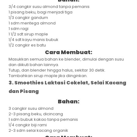
3/4 cangkir susu almond tanpa pemanis
1 pisang beku, bagi menjadi tiga
1/3 cangkir gandum
1 sdm mentega almond
1 sdm ragi
1 1/2 sdt sirup maple
1/4 sdt kayu manis bubuk
1/2 cangkir es batu
Cara Membuat:
Masukkan semua bahan ke blender, dimulai dengan susu
dan diikuti bahan lainnya.
Tutup, dan blender hingga halus, sekitar 30 detik.
Tambahkan sirup maple jika diinginkan.
3. Smoothies Laktasi Cokelat, Selai Kacang
dan Pisang
Bahan:
3 cangkir susu almond
2-3 pisang beku, dicincang
1 sdm bubuk kakao tanpa pemanis
1/4 cangkir biji rami
2-3 sdm selai kacang organik