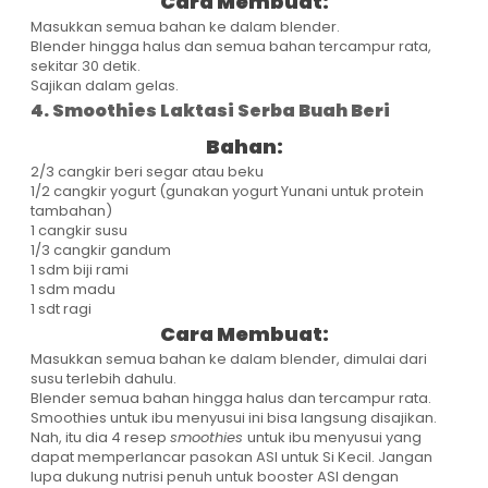
Cara Membuat:
Masukkan semua bahan ke dalam blender.
Blender hingga halus dan semua bahan tercampur rata,
sekitar 30 detik.
Sajikan dalam gelas.
4. Smoothies Laktasi Serba Buah Beri
Bahan:
2/3 cangkir beri segar atau beku
1/2 cangkir yogurt (gunakan yogurt Yunani untuk protein
tambahan)
1 cangkir susu
1/3 cangkir gandum
1 sdm biji rami
1 sdm madu
1 sdt ragi
Cara Membuat:
Masukkan semua bahan ke dalam blender, dimulai dari
susu terlebih dahulu.
Blender semua bahan hingga halus dan tercampur rata.
Smoothies untuk ibu menyusui ini bisa langsung disajikan.
Nah, itu dia 4 resep
smoothies
untuk ibu menyusui yang
dapat memperlancar pasokan ASI untuk Si Kecil. Jangan
lupa dukung nutrisi penuh untuk booster ASI dengan