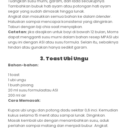
Tuangkan susu murni, garam, dan lada secukupnya.
Tambahkan bubuk hati ayam atau potongan hati ayam
segar yang sudah dimasak hingga lunak.
Angkat dan masukkan semua bahan ke dalam
blender
.
Haluskan sampai mencapai konsistensi yang diinginkan.
Taburi dengan biji chia saat menyajikan.
Catatan:
jika disajikan untuk bayi di bawah 12 bulan, Moms
dapat mengganti susu murni dalam bahan resep MPASI ubi
ungu ini dengan ASI atau susu formula. Selain itu, sebaiknya
hindari atau gunakan hanya sedikit garam.
3. Toast Ubi Ungu
Bahan-bahan:
1 toast
1 ubi ungu
1 buah pisang
20 ml susu formulaatau ASI
200 ml air
Cara Memasak:
Kupas ubi ungu dan potong dadu sekitar 0,6 inci. Kemudian
kukus selama 15 menit atau sampai lunak. Dinginkan.
Masak kembali ubi dengan menambahkan susu, aduk
perlahan sampai matang dan menjadi bubur. Angkat.