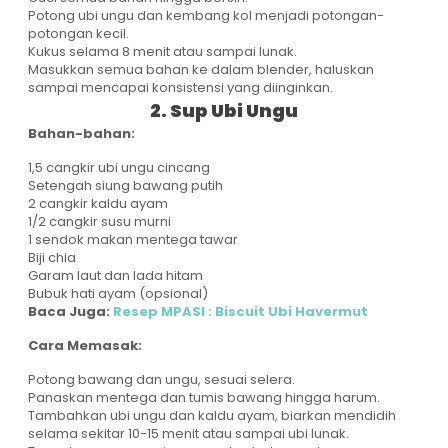
Potong ubi ungu dan kembang kol menjadi potongan-
potongan kecil.
Kukus selama 8 menit atau sampai lunak.
Masukkan semua bahan ke dalam blender, haluskan
sampai mencapai konsistensi yang diinginkan.
2. Sup Ubi Ungu
Bahan-bahan:
1,5 cangkir ubi ungu cincang
Setengah siung bawang putih
2 cangkir kaldu ayam
1/2 cangkir susu murni
1 sendok makan mentega tawar
Biji chia
Garam laut dan lada hitam
Bubuk hati ayam (opsional)
Baca Juga:
Resep MPASI : Biscuit Ubi Havermut
Cara Memasak:
Potong bawang dan ungu, sesuai selera.
Panaskan mentega dan tumis bawang hingga harum.
Tambahkan ubi ungu dan kaldu ayam, biarkan mendidih
selama sekitar 10-15 menit atau sampai ubi lunak.