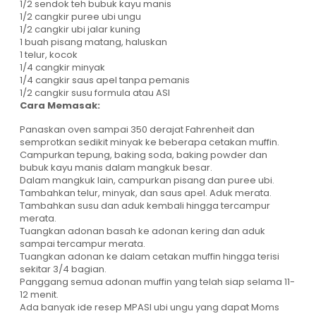
1/2 sendok teh bubuk kayu manis
1/2 cangkir puree ubi ungu
1/2 cangkir ubi jalar kuning
1 buah pisang matang, haluskan
1 telur, kocok
1/4 cangkir minyak
1/4 cangkir saus apel tanpa pemanis
1/2 cangkir susu formula atau ASI
Cara Memasak:
Panaskan oven sampai 350 derajat Fahrenheit dan
semprotkan sedikit minyak ke beberapa cetakan muffin.
Campurkan tepung, baking soda, baking powder dan
bubuk kayu manis dalam mangkuk besar.
Dalam mangkuk lain, campurkan pisang dan puree ubi.
Tambahkan telur, minyak, dan saus apel. Aduk merata.
Tambahkan susu dan aduk kembali hingga tercampur
merata.
Tuangkan adonan basah ke adonan kering dan aduk
sampai tercampur merata.
Tuangkan adonan ke dalam cetakan muffin hingga terisi
sekitar 3/4 bagian.
Panggang semua adonan muffin yang telah siap selama 11-
12 menit.
Ada banyak ide resep MPASI ubi ungu yang dapat Moms