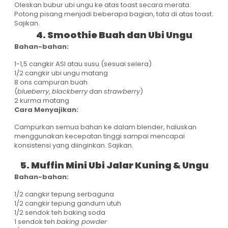
Oleskan bubur ubi ungu ke atas toast secara merata.
Potong pisang menjadi beberapa bagian, tata di atas toast.
Sajikan.
4. Smoothie Buah dan Ubi Ungu
Bahan-bahan:
1-1,5 cangkir ASI atau susu (sesuai selera)
1/2 cangkir ubi ungu matang
8 ons campuran buah
(
blueberry
,
blackberry
dan
strawberry
)
2 kurma matang
Cara Menyajikan:
Campurkan semua bahan ke dalam blender, haluskan
menggunakan kecepatan tinggi sampai mencapai
konsistensi yang diinginkan. Sajikan.
5. Muffin Mini Ubi Jalar Kuning & Ungu
Bahan-bahan:
1/2 cangkir tepung serbaguna
1/2 cangkir tepung gandum utuh
1/2 sendok teh baking soda
1 sendok teh
baking powder