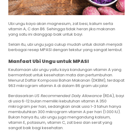
Ubi ungu kaya akan magnesium, zat besi, kalium serta
vitamin A, C dan B6. Sehingga tidak heran jika makanan
yang satu ini dianggap baik untuk bayi.
Selain itu, ubi ungu juga cukup mudah untuk diolah menjadi
berbagai resep MPASI dengan tekstur yang sangat lembut.
Manfaat Ubi
Ungu untuk MPASI
Keutamaan ubi ungu yaitu kaya kandungan vitamin A yang
bermanfaat untuk kesehatan mata dan pertumbuhan.
Menurut Daftar Komposisi Bahan Makanan (DKBM), terdapat
963 mikrogram vitamin A di dalam 86 gram ubi jalar.
Berdasarkan
US Recommended Daily Allowance
(RDA), bayi
di usia 6-12 bulan memiliki kebutuhan vitamin A 350
mikrogram per hari, sedangkan anak usia 1-3 tahun hanya
membutuhkan 300 mikrogram vitamin A per hari (1.000 IU).
Bukan hanya itu, ubi ungu juga mengandung kalsium,
vitamin E, potasium, vitamin C, zat besi dan serat yang
sangat baik bagi kesehatan.