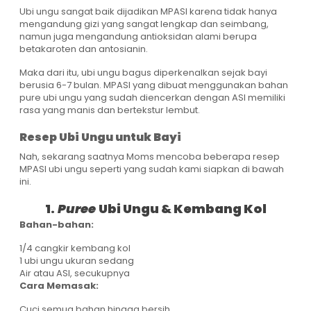
Ubi ungu sangat baik dijadikan MPASI karena tidak hanya
mengandung gizi yang sangat lengkap dan seimbang,
namun juga mengandung antioksidan alami berupa
betakaroten dan antosianin.
Maka dari itu, ubi ungu bagus diperkenalkan sejak bayi
berusia 6-7 bulan. MPASI yang dibuat menggunakan bahan
pure ubi ungu yang sudah diencerkan dengan ASI memiliki
rasa yang manis dan bertekstur lembut.
Resep Ubi Ungu untuk Bayi
Nah, sekarang saatnya Moms mencoba beberapa resep
MPASI ubi ungu seperti yang sudah kami siapkan di bawah
ini.
1.
Puree
Ubi Ungu & Kembang Kol
Bahan-bahan:
1/4 cangkir kembang kol
1 ubi ungu ukuran sedang
Air atau ASI, secukupnya
Cara Memasak:
Cuci semua bahan hingga bersih.