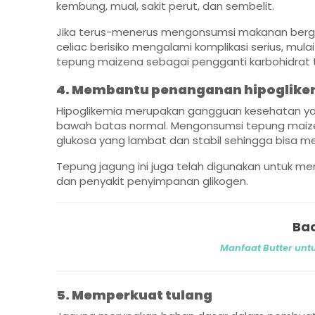
kembung, mual, sakit perut, dan sembelit.
Jika terus-menerus mengonsumsi makanan berglu
celiac berisiko mengalami komplikasi serius, mula
tepung maizena sebagai pengganti karbohidrat ti
4. Membantu penanganan hipoglike
Hipoglikemia merupakan gangguan kesehatan yang
bawah batas normal. Mengonsumsi tepung maiz
glukosa yang lambat dan stabil sehingga bisa m
Tepung jagung ini juga telah digunakan untuk m
dan penyakit penyimpanan glikogen.
Bac
Manfaat Butter untu
5. Memperkuat tulang