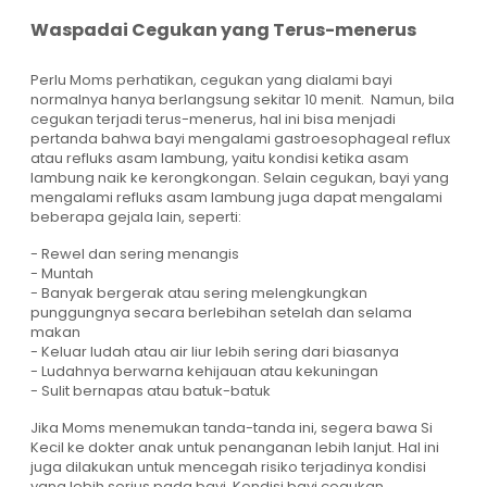
Waspadai Cegukan yang Terus-menerus
Perlu Moms perhatikan, cegukan yang dialami bayi
normalnya hanya berlangsung sekitar 10 menit. Namun, bila
cegukan terjadi terus-menerus, hal ini bisa menjadi
pertanda bahwa bayi mengalami gastroesophageal reflux
atau refluks asam lambung, yaitu kondisi ketika asam
lambung naik ke kerongkongan. Selain cegukan, bayi yang
mengalami refluks asam lambung juga dapat mengalami
beberapa gejala lain, seperti:
- Rewel dan sering menangis
- Muntah
- Banyak bergerak atau sering melengkungkan
punggungnya secara berlebihan setelah dan selama
makan
- Keluar ludah atau air liur lebih sering dari biasanya
- Ludahnya berwarna kehijauan atau kekuningan
- Sulit bernapas atau batuk-batuk
Jika Moms menemukan tanda-tanda ini, segera bawa Si
Kecil ke dokter anak untuk penanganan lebih lanjut. Hal ini
juga dilakukan untuk mencegah risiko terjadinya kondisi
yang lebih serius pada bayi. Kondisi bayi cegukan