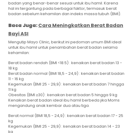
badan yang benar-benar sesuai untuk ibu hamil. Karena
hal ini tergantung pada berbagai faktor, termasuk berat
badan sebelum kehamilan dan indeks massa tubuh (BMI).
Baca Juga:
Cara Meningkatkan Berat Badan
Bayi ASI
Mengutip Mayo Clinic, berikut ini pedoman umum BMI ideal
untuk ibu hamil untuk penambahan berat badan selama
kehamilan:
Berat badan rendah (BMI <18.5) : kenaikan berat badan 13 -
18 kg
Berat badan normal (BMI 18,5 - 24,9) : kenaikan berat badan
11 - 16 kg
Kegemukan (BMI 25 - 29,9) : kenaikan berat badan 7 hingga
11 kg
Obesitas (BMI ≥30) : kenaikan berat badan 5 hingga 9 kg
Kenaikan berat badan ideal ibu hamil berbeda jika Moms
mengandung anak kembar dua atau tiga.
Berat normal (BMI 18,5 - 24,9) : kenaikan berat badan 17 - 25
kg
Kegemukan (BMI 25 - 29,9) : kenaikan berat badan 14 - 23
kg