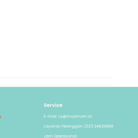
Service
E-mail: cs@mooimom.id
Layanan Pelanggan: (021) 24520868
Jam Operasional: