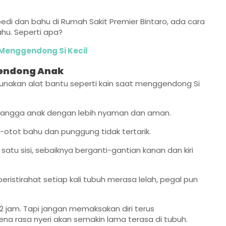
opedi dan bahu di Rumah Sakit Premier Bintaro, ada cara
hu. Seperti apa?
 Menggendong Si Kecil
Gendong Anak
unakan alat bantu seperti kain saat menggendong Si
nyangga anak dengan lebih nyaman dan aman.
-otot bahu dan punggung tidak tertarik.
tu sisi, sebaiknya berganti-gantian kanan dan kiri
eristirahat setiap kali tubuh merasa lelah, pegal pun
 jam. Tapi jangan memaksakan diri terus
a rasa nyeri akan semakin lama terasa di tubuh.