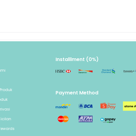
Installlment (0%)
ami
n
Produk
Payment Method
oduk
rivasi
icilan
Rewards