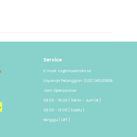
Service
E-mail: cs@mooimom.id
Layanan Pelanggan: (021) 24520868
Jam Operasional:
08:00 - 16:00 ( Senin - Jum'at )
08:00 - 13:00 ( Sabtu )
Minggu ( OFF )