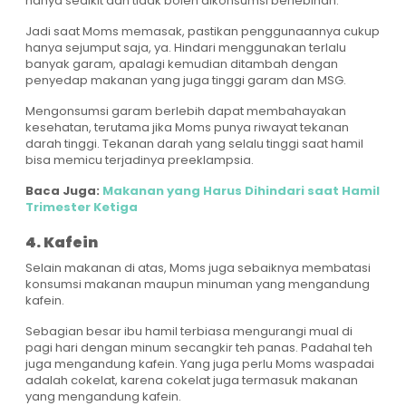
hanya sedikit dan tidak boleh dikonsumsi berlebihan.
Jadi saat Moms memasak, pastikan penggunaannya cukup
hanya sejumput saja, ya. Hindari menggunakan terlalu
banyak garam, apalagi kemudian ditambah dengan
penyedap makanan yang juga tinggi garam dan MSG.
Mengonsumsi garam berlebih dapat membahayakan
kesehatan, terutama jika Moms punya riwayat tekanan
darah tinggi. Tekanan darah yang selalu tinggi saat hamil
bisa memicu terjadinya preeklampsia.
Baca Juga:
Makanan yang Harus Dihindari saat Hamil
Trimester Ketiga
4. Kafein
Selain makanan di atas, Moms juga sebaiknya membatasi
konsumsi makanan maupun minuman yang mengandung
kafein.
Sebagian besar ibu hamil terbiasa mengurangi mual di
pagi hari dengan minum secangkir teh panas. Padahal teh
juga mengandung kafein. Yang juga perlu Moms waspadai
adalah cokelat, karena cokelat juga termasuk makanan
yang mengandung kafein.