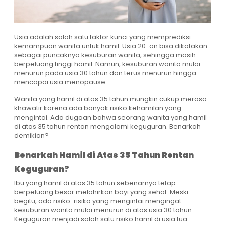
Usia adalah salah satu faktor kunci yang memprediksi
kemampuan wanita untuk hamil. Usia 20-an bisa dikatakan
sebagai puncaknya kesuburan wanita, sehingga masih
berpeluang tinggi hamil. Namun, kesuburan wanita mulai
menurun pada usia 30 tahun dan terus menurun hingga
mencapai usia menopause.
Wanita yang hamil di atas 35 tahun mungkin cukup merasa
khawatir karena ada banyak risiko kehamilan yang
mengintai. Ada dugaan bahwa seorang wanita yang hamil
di atas 35 tahun rentan mengalami keguguran. Benarkah
demikian?
Benarkah Hamil di Atas 35 Tahun Rentan
Keguguran?
Ibu yang hamil di atas 35 tahun sebenarnya tetap
berpeluang besar melahirkan bayi yang sehat. Meski
begitu, ada risiko-risiko yang mengintai mengingat
kesuburan wanita mulai menurun di atas usia 30 tahun.
Keguguran menjadi salah satu risiko hamil di usia tua.