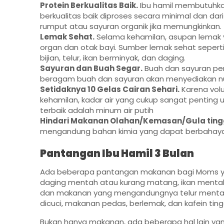
Protein Berkualitas Baik.
Ibu hamil membutuhkan
berkualitas baik diproses secara minimal dan da
rumput atau sayuran organik jika memungkinkan.
Lemak Sehat.
Selama kehamilan, asupan lemak 
organ dan otak bayi. Sumber lemak sehat seperti:
bijian, telur, ikan berminyak, dan daging.
Sayuran dan Buah Segar.
Buah dan sayuran pen
beragam buah dan sayuran akan menyediakan nut
Setidaknya 10 Gelas Cairan Sehari.
Karena vol
kehamilan, kadar air yang cukup sangat penting 
terbaik adalah minum air putih
Hindari Makanan Olahan/Kemasan/Gula tingg
mengandung bahan kimia yang dapat berbahaya
Pantangan Ibu Hamil 3 Bulan
Ada beberapa pantangan makanan bagi Moms yan
daging mentah atau kurang matang, ikan mentah s
dan makanan yang mengandungnya telur mentah 
dicuci, makanan pedas, berlemak, dan kafein tingg
Bukan hanya makanan, ada beberapa hal lain yang