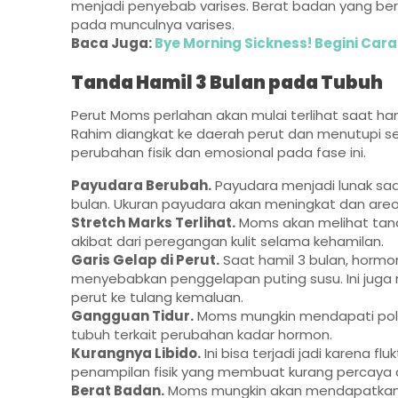
menjadi penyebab varises. Berat badan yang 
pada munculnya varises.
Baca Juga:
Bye Morning Sickness! Begini Car
Tanda Hamil 3 Bulan pada Tubuh
Perut Moms perlahan akan mulai terlihat saat hamil
Rahim diangkat ke daerah perut dan menutupi s
perubahan fisik dan emosional pada fase ini.
Payudara Berubah.
Payudara menjadi lunak saa
bulan. Ukuran payudara akan meningkat dan areol
Stretch Marks Terlihat.
Moms akan melihat tan
akibat dari peregangan kulit selama kehamilan.
Garis Gelap di Perut.
Saat hamil 3 bulan, hormo
menyebabkan penggelapan puting susu. Ini jug
perut ke tulang kemaluan.
Gangguan Tidur.
Moms mungkin mendapati pola 
tubuh terkait perubahan kadar hormon.
Kurangnya Libido.
Ini bisa terjadi jadi karena 
penampilan fisik yang membuat kurang percaya di
Berat Badan.
Moms mungkin akan mendapatkan s