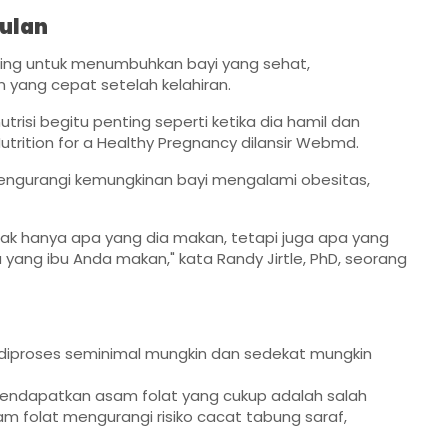
Bulan
ting untuk menumbuhkan bayi yang sehat,
yang cepat setelah kelahiran.
isi begitu penting seperti ketika dia hamil dan
Nutrition for a Healthy Pregnancy dilansir Webmd.
engurangi kemungkinan bayi mengalami obesitas,
k hanya apa yang dia makan, tetapi juga apa yang
ang ibu Anda makan," kata Randy Jirtle, PhD, seorang
i diproses seminimal mungkin dan sedekat mungkin
ndapatkan asam folat yang cukup adalah salah
m folat mengurangi risiko cacat tabung saraf,