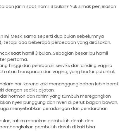
a dan janin saat hamil 3 bulan? Yuk simak penjelasan
n ini. Meski sama seperti dua bulan sebelumnya
AK), tetapi ada beberapa perbedaan yang dirasakan.
ak saat hamil 3 bulan. Sebagian besar ibu hamil
ster pertama.
ang tinggi dan pelebaran serviks dan dinding vagina
h atau transparan dari vagina, yang berfungsi untuk
a malam hari karena kaki menanggung beban lebih berat
i dengan sedikit pijatan.
dar hormon dan rahim yang tumbuh meregangkan
kan nyeri punggung dan nyeri di perut bagian bawah.
 juga menyebabkan peradangan dan pendarahan
ulan, rahim menekan pembuluh darah dan
 pembengkakan pembuluh darah di kaki bisa