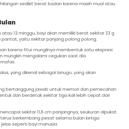
ehilangan sedikit berat badan karena masih mual atau
Bulan
 atau 13 minggu, bayi akan memiliki berat sekitar 23 g
 pantat, yaitu sekitar panjang polong polong.
ihan karena fitur mungilnya membentuk satu ekspresi
kan mungkin mengalami cegukan saat dia
rnafas.
lus, yang dikenal sebagai lanugo, yang akan
yang bertanggung jawab untuk memori dan pemecahan
uk dan berdetak sekitar tiga kali lebih cepat dari
encapai sekitar 11,6 cm panjangnya, seukuran alpukat.
io terus berkembang pesat selama bulan ketiga
 jelas seperti bayi manusia.