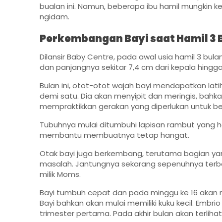
bualan ini. Namun, beberapa ibu hamil mungkin k
ngidam.
Perkembangan Bayi saat Hamil 3 
Dilansir Baby Centre, pada awal usia hamil 3 bulan
dan panjangnya sekitar 7,4 cm dari kepala hingga
Bulan ini, otot-otot wajah bayi mendapatkan lat
demi satu. Dia akan menyipit dan meringis, bah
mempraktikkan gerakan yang diperlukan untuk be
Tubuhnya mulai ditumbuhi lapisan rambut yang ha
membantu membuatnya tetap hangat.
Otak bayi juga berkembang, terutama bagian 
masalah. Jantungnya sekarang sepenuhnya terbent
milik Moms.
Bayi tumbuh cepat dan pada minggu ke 16 akan m
Bayi bahkan akan mulai memiliki kuku kecil. Embr
trimester pertama. Pada akhir bulan akan terlihat