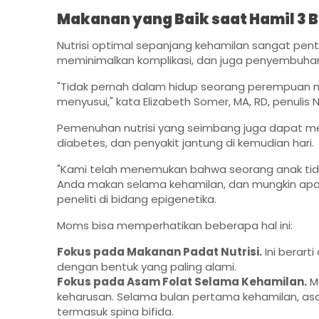
Makanan yang Baik saat Hamil 3 
Nutrisi optimal sepanjang kehamilan sangat pen
meminimalkan komplikasi, dan juga penyembuhan 
"Tidak pernah dalam hidup seorang perempuan nutr
menyusui," kata Elizabeth Somer, MA, RD, penulis 
Pemenuhan nutrisi yang seimbang juga dapat m
diabetes, dan penyakit jantung di kemudian hari.
"Kami telah menemukan bahwa seorang anak tida
Anda makan selama kehamilan, dan mungkin apa y
peneliti di bidang epigenetika.
Moms bisa memperhatikan beberapa hal ini:
Fokus pada Makanan Padat Nutrisi.
Ini berart
dengan bentuk yang paling alami.
Fokus pada Asam Folat Selama Kehamilan.
Me
keharusan. Selama bulan pertama kehamilan, asa
termasuk spina bifida.