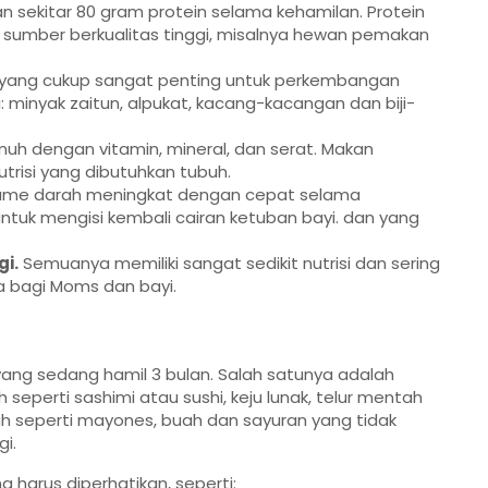
 sekitar 80 gram protein selama kehamilan. Protein
ri sumber berkualitas tinggi, misalnya hewan pemakan
yang cukup sangat penting untuk perkembangan
 minyak zaitun, alpukat, kacang-kacangan dan biji-
uh dengan vitamin, mineral, dan serat. Makan
risi yang dibutuhkan tubuh.
ume darah meningkat dengan cepat selama
untuk mengisi kembali cairan ketuban bayi. dan yang
i.
Semuanya memiliki sangat sedikit nutrisi dan sering
 bagi Moms dan bayi.
g sedang hamil 3 bulan. Salah satunya adalah
eperti sashimi atau sushi, keju lunak, telur mentah
seperti mayones, buah dan sayuran yang tidak
i.
 harus diperhatikan, seperti: