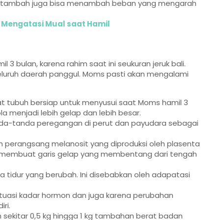
bertambah juga bisa menambah beban yang mengarah
a Mengatasi Mual saat Hamil
 3 bulan, karena rahim saat ini seukuran jeruk bali.
eluruh daerah panggul. Moms pasti akan mengalami
t tubuh bersiap untuk menyusui saat Moms hamil 3
a menjadi lebih gelap dan lebih besar.
da-tanda peregangan di perut dan payudara sebagai
n perangsang melanosit yang diproduksi oleh plasenta
a membuat garis gelap yang membentang dari tengah
tidur yang berubah. Ini disebabkan oleh adapatasi
fluktuasi kadar hormon dan juga karena perubahan
ri.
ekitar 0,5 kg hingga 1 kg tambahan berat badan