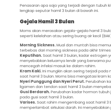
Penasaran apa saja yang terjadi dengan tubuh kit
lengkap seputar hamil 3 bulan di bawah ini.
Gejala Hamil 3 Bulan
Moms akan merasakan gejala-gejala hamil 3 bula
seperti kelelahan atau sering buang air kecil (B
Morning Sickness.
Mual dan muntah bisa memunc
terbebas dari morning sickness pada akhir trime
Keputihan.
Saat hamil 3 bulan, kadar estrogen y
menyebabkan keluarnya lendir yang berwarna puti
mencegah infeksi masuk ke dalam rahim.
Kram Kaki.
Ini mungkin akan sering terjadi pad
saat hamil 3 bulan. Moms bisa mengatasi kram kak
Nyeri Punggung dan Nyeri Perut.
Perubahan ka
ligamen dan tendon saat hamil 3 bulan menyebab
Gusi Berdarah.
Perubahan kadar hormon tubuh
pada gusi saat hamil 3 bulan.
Varises.
Saat rahim mengembang saat hamil 3 b
memperlambat sirkulasi darah. Ini menyebabkan