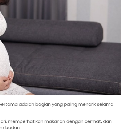
pertama adalah bagian yang paling menarik selama
 hari, memperhatikan makanan dengan cermat, dan
am badan.