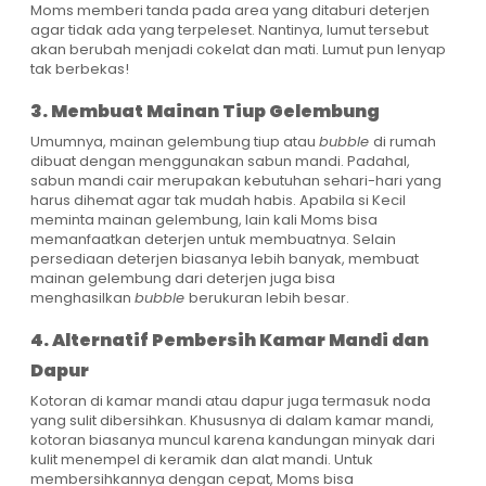
Moms memberi tanda pada area yang ditaburi deterjen
agar tidak ada yang terpeleset. Nantinya, lumut tersebut
akan berubah menjadi cokelat dan mati. Lumut pun lenyap
tak berbekas!
3. Membuat Mainan Tiup Gelembung
Umumnya, mainan gelembung tiup atau
bubble
di rumah
dibuat dengan menggunakan sabun mandi. Padahal,
sabun mandi cair merupakan kebutuhan sehari-hari yang
harus dihemat agar tak mudah habis. Apabila si Kecil
meminta mainan gelembung, lain kali Moms bisa
memanfaatkan deterjen untuk membuatnya. Selain
persediaan deterjen biasanya lebih banyak, membuat
mainan gelembung dari deterjen juga bisa
menghasilkan
bubble
berukuran lebih besar.
4. Alternatif Pembersih Kamar Mandi dan
Dapur
Kotoran di kamar mandi atau dapur juga termasuk noda
yang sulit dibersihkan. Khususnya di dalam kamar mandi,
kotoran biasanya muncul karena kandungan minyak dari
kulit menempel di keramik dan alat mandi. Untuk
membersihkannya dengan cepat, Moms bisa