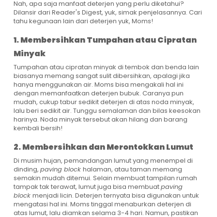
Nah, apa saja manfaat deterjen yang perlu diketahui?
Dilansir dari
Reader's Digest
, yuk, simak penjelasannya. Cari
tahu kegunaan lain dari deterjen yuk, Moms!
1. Membersihkan Tumpahan atau Cipratan
Minyak
Tumpahan atau cipratan minyak di tembok dan benda lain
biasanya memang sangat sulit dibersihkan, apalagi jika
hanya menggunakan air. Moms bisa mengakali hal ini
dengan memanfaatkan deterjen bubuk. Caranya pun
mudah, cukup tabur sedikit deterjen di atas noda minyak,
lalu beri sedikit air. Tunggu semalaman dan bilas keesokan
harinya. Noda minyak tersebut akan hilang dan barang
kembali bersih!
2. Membersihkan dan Merontokkan Lumut
Di musim hujan, pemandangan lumut yang menempel di
dinding,
paving block
halaman, atau taman memang
semakin mudah ditemui. Selain membuat tampilan rumah
tampak tak terawat, lumut juga bisa membuat
paving
block
menjadi licin. Deterjen ternyata bisa digunakan untuk
mengatasi hal ini. Moms tinggal menaburkan deterjen di
atas lumut, lalu diamkan selama 3-4 hari. Namun, pastikan