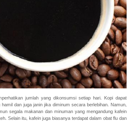
rhatikan jumlah yang dikonsumsi setiap hari. Kopi dapat
il dan juga janin jika diminum secara berlebihan. Namun,
 namun segala makanan dan minuman yang mengandung kafein
eh. Selain itu, kafein juga biasanya terdapat dalam obat flu dan