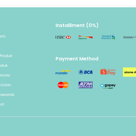
Installlment (0%)
ami
n
Produk
Payment Method
oduk
rivasi
icilan
Rewards
end