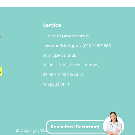
Service
E-mail: cs@mooimom.id
Layanan Pelanggan: (021) 24520868
Jam Operasional:
08:00 - 16:00 ( Senin - Jum'at )
08:00 - 13:00 ( Sabtu )
Minggu ( OFF )
@ Copyright MOOIMOM PTE. LTD - All Rights Reserved