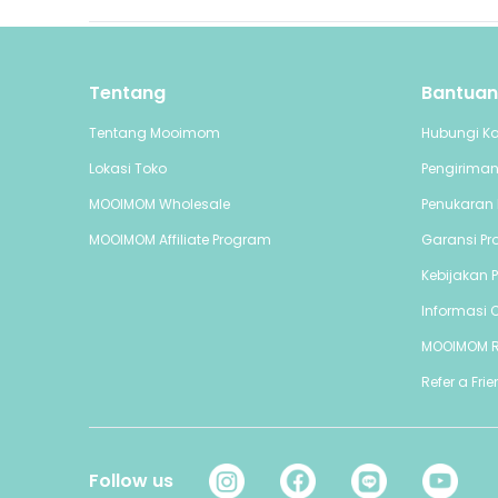
Tentang
Bantuan
Tentang Mooimom
Hubungi K
Lokasi Toko
Pengirima
MOOIMOM Wholesale
Penukaran 
MOOIMOM Affiliate Program
Garansi Pr
Kebijakan P
Informasi C
MOOIMOM 
Refer a Fri
Follow us