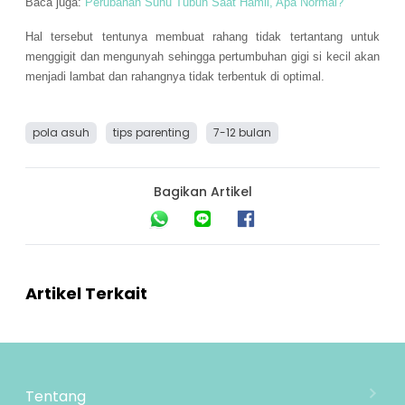
Baca juga:
Perubahan Suhu Tubuh Saat Hamil, Apa Normal?
Hal tersebut tentunya membuat rahang tidak tertantang untuk
menggigit dan mengunyah sehingga pertumbuhan gigi si kecil akan
menjadi lambat dan rahangnya tidak terbentuk di optimal.
pola asuh
tips parenting
7-12 bulan
Bagikan Artikel
Artikel Terkait
Tentang