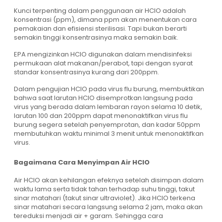
Kunci terpenting dalam penggunaan air HCIO adalah
konsentrasi (ppm), dimana ppm akan menentukan cara
pemakaian dan efisiensi sterilisasi. Tapi bukan berarti
semakin tinggi konsentrasinya maka semakin baik.
EPA mengizinkan HCIO digunakan dalam mendisinfeksi
permukaan alat makanan/perabot, tapi dengan syarat
standar konsentrasinya kurang dari 200ppm.
Dalam pengujian HCIO pada virus flu burung, membuktikan
bahwa saat larutan HCIO disemprotkan langsung pada
virus yang berada dalam lembaran rayon selama 10 detik,
larutan 100 dan 200ppm dapat menonaktifkan virus flu
burung segera setelah penyemprotan, dan kadar 50ppm
membutuhkan waktu minimal 3 menit untuk menonaktifkan
virus.
Bagaimana Cara Menyimpan Air HCIO
Air HCIO akan kehilangan efeknya setelah disimpan dalam
waktu lama serta tidak tahan terhadap suhu tinggi, takut
sinar matahari (takut sinar ultraviolet). Jika HCIO terkena
sinar matahari secara langsung selama 2 jam, maka akan
tereduksi menjadi air + garam. Sehingga cara