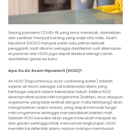
Seiring pandemi COVID-19 yang terus merebak, disinfektan
dan sanitizer menjadi barang yang wajib kita miliki. Asam
hipoklorit (HCIO) menjadi salah satu pilihan terbaik
pengganti, saat alkohol sebagai disinfektan sulit ditemukan
di pasaran dan HCIO juga dapat disebut sebagi cairan
disinfektan generasi baru.
Apa itu Air Asam Hipoklorit (HCIO)?
Air HCIO (hypochlorous acid-containing water) adalah
sejenis air klorin sebagai zat bakterisida alami yang
berfungsi seperti sistem kekebalan tubuh. Ketika HCIO
disemprotkan pada mikroorganisme (bakteri, virus ataupun
organisme yang tidak terlihat dengan mata telanjang) akan
menghasilkan reaksi redoks, yang dapat merusak fungsi
mikroorganisme sehingga menyebabkan bakteri mati.
Setelah HCIO bereaksi akan segera berubah menjadi air
dan garam sehingga tidak mencemari lingkungan. HCIO
memiliki karakteristik alami, namun mampu membunuh