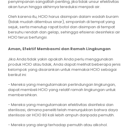
penyimpanan sangatlah penting, jika tidak unsur efektivitas
akan turun hingga akhirnya tereduksi menjadi air.
Oleh karena itu, HCIO harus disimpan dalam wadah buram
(tidak mudah ditembus sinar), simpanlah di tempat yang
sejuk, serta menutup rapat botol dan disimpan di tempat
bersuhu rendah dan gelap, sehingga efisiensi desinfeksi air
HCIO terus berfungsi.
Aman, Efektif Membasmi dan Ramah Lingkungan
Jika Anda tidak yakin apakah Anda perlu menggunakan
produk HCIO atau tidak, Anda dapat melihat beberapa jenis
kelompok yang disarankan untuk memakai HCIO sebagai
berikut ini:
- Mereka yang mengutamakan perlindungan lingkungan,
dapat membeli HCIO yang relatif ramah lingkungan untuk
membersihkan.
- Mereka yang mengutamakan efektivitas disinfeksi dan
sterilisasi, dimana peneliti telah menunjukkan bahwa daya
sterilisasi air HCIO 80 kali lebih ampuh daripada pemutih.
- Mereka yang alergi terhadap pemutih atau alkohol.