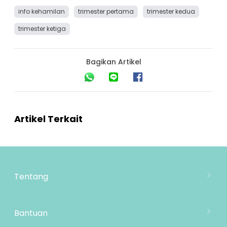
info kehamilan
trimester pertama
trimester kedua
trimester ketiga
Bagikan Artikel
Artikel Terkait
Tentang
Tentang Mooimom
Lokasi Toko
Bantuan