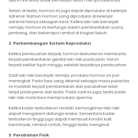
dikirim ke testis untuk kemudian testis memproduksinya.
Selain di testis, hormon ini juga dapat diproduksi di kelenjar
adrenal. Namun hormon yang diproduksi di kelenjar
adrenal hanya sebagian kecil. Ketika laki-laki beranjak
remaja, hormon ini berfungsi dalam pembentukan suara,
jambang, dan beberapa rambut di bagian tubuh.
2. Perkembangan Sistem Reproduksi
Ketika pembuahan terjadi, hormon testosteron membantu
terjadi pembentukan genital laki-laki pada janin. Hal ini
terjadi sekitar tujuh minggu setelah terjadinya pembuahan.
Saat laki-laki beranjak remaja, produksi hormon ini pun
meningkat. Pada fase yang dikenal sebagai masa pubertas
ini mulailah terjadi pembentukan dan perubahan lebih
lanjut pada penis dan testis. Pada saat ini juga, testis pada
laki-laki mulai bisa memproduksi sperma.
Ketika kadar testosteron rendah, kemungkinan laki-laki
dapat mengalami disfungsi ereksi. Sementara kadar
testosteron tinggi juga dapat membuat kondisi kulit
berminyak, rambut rontok, hingga testis mengerut.
3. Perubahan Fisik