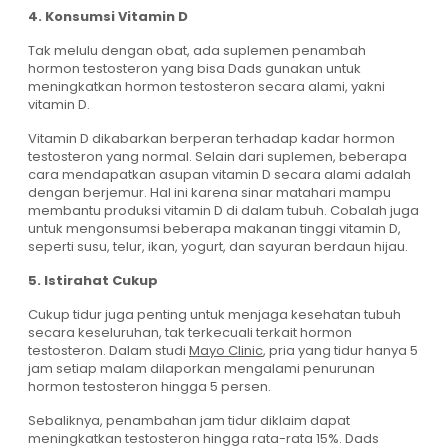
4. Konsumsi Vitamin D
Tak melulu dengan obat, ada suplemen penambah
hormon testosteron yang bisa Dads gunakan untuk
meningkatkan hormon testosteron secara alami, yakni
vitamin D.
Vitamin D dikabarkan berperan terhadap kadar hormon
testosteron yang normal. Selain dari suplemen, beberapa
cara mendapatkan asupan vitamin D secara alami adalah
dengan berjemur. Hal ini karena sinar matahari mampu
membantu produksi vitamin D di dalam tubuh. Cobalah juga
untuk mengonsumsi beberapa makanan tinggi vitamin D,
seperti susu, telur, ikan, yogurt, dan sayuran berdaun hijau.
5. Istirahat Cukup
Cukup tidur juga penting untuk menjaga kesehatan tubuh
secara keseluruhan, tak terkecuali terkait hormon
testosteron. Dalam studi
Mayo Clinic
, pria yang tidur hanya 5
jam setiap malam dilaporkan mengalami penurunan
hormon testosteron hingga 5 persen.
Sebaliknya, penambahan jam tidur diklaim dapat
meningkatkan testosteron hingga rata-rata 15%. Dads