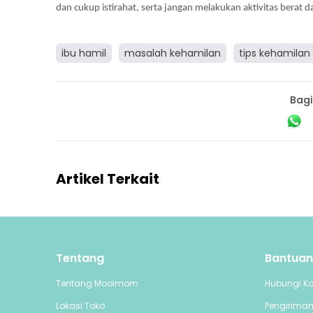
dan cukup istirahat, serta jangan melakukan aktivitas berat
ibu hamil
masalah kehamilan
tips kehamilan
Bagi
Artikel Terkait
Tentang
Bantuan
Tentang Mooimom
Hubungi K
Lokasi Toko
Pengirima