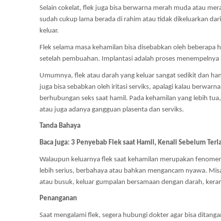
Selain cokelat, flek juga bisa berwarna merah muda atau me
sudah cukup lama berada di rahim atau tidak dikeluarkan dar
keluar.
Flek selama masa kehamilan bisa disebabkan oleh beberapa h
setelah pembuahan. Implantasi adalah proses menempelnya se
Umumnya, flek atau darah yang keluar sangat sedikit dan hany
juga bisa sebabkan oleh iritasi serviks, apalagi kalau berwarna
berhubungan seks saat hamil. Pada kehamilan yang lebih tua, 
atau juga adanya gangguan plasenta dan serviks.
Tanda Bahaya
Baca juga: 3 Penyebab Flek saat Hamil, Kenali Sebelum Ter
Walaupun keluarnya flek saat kehamilan merupakan fenomen
lebih serius, berbahaya atau bahkan mengancam nyawa. Mis
atau busuk, keluar gumpalan bersamaan dengan darah, ker
Penanganan
Saat mengalami flek, segera hubungi dokter agar bisa ditan