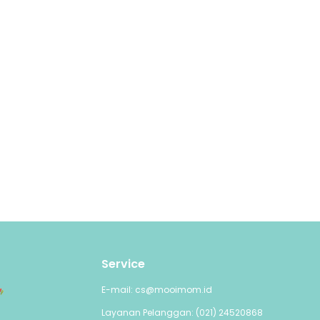
Service
E-mail: cs@mooimom.id
Layanan Pelanggan: (021) 24520868