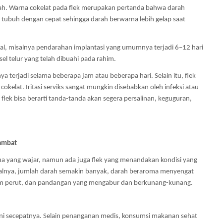
rah. Warna cokelat pada flek merupakan pertanda bahwa darah
i tubuh dengan cepat sehingga darah berwarna lebih gelap saat
al, misalnya pendarahan implantasi yang umumnya terjadi 6–12 hari
l telur yang telah dibuahi pada rahim.
a terjadi selama beberapa jam atau beberapa hari. Selain itu, flek
 cokelat. Iritasi serviks sangat mungkin disebabkan oleh infeksi atau
flek bisa berarti tanda-tanda akan segera persalinan, keguguran,
lambat
a yang wajar, namun ada juga flek yang menandakan kondisi yang
alnya, jumlah darah semakin banyak, darah beraroma menyengat
am perut, dan pandangan yang mengabur dan berkunang-kunang.
gani secepatnya. Selain penanganan medis, konsumsi makanan sehat