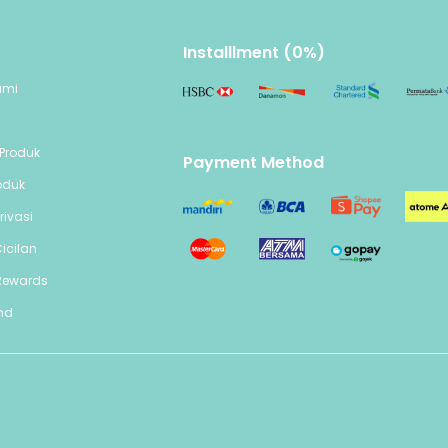
Installlment (0%)
ami
n
Produk
Payment Method
oduk
rivasi
icilan
Rewards
end