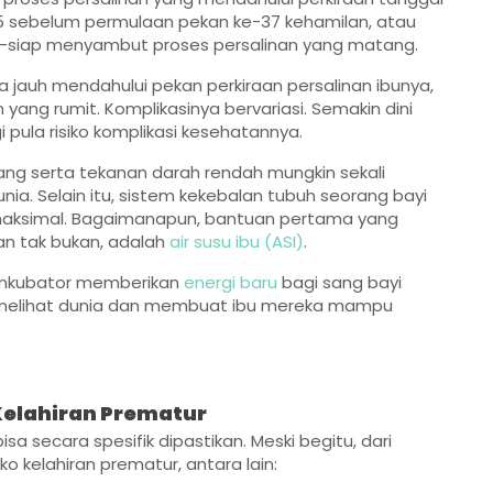
e-35 sebelum permulaan pekan ke-37 kehamilan, atau
-siap menyambut proses persalinan yang matang.
a jauh mendahului pekan perkiraan persalinan ibunya,
yang rumit. Komplikasinya bervariasi. Semakin dini
i pula risiko komplikasi kesehatannya.
jang serta tekanan darah rendah mungkin sekali
unia. Selain itu, sistem kekebalan tubuh seorang bayi
maksimal. Bagaimanapun, bantuan pertama yang
an tak bukan, adalah
air susu ibu (ASI)
.
inkubator memberikan
energi baru
bagi sang bayi
uk melihat dunia dan membuat ibu mereka mampu
 Kelahiran Prematur
sa secara spesifik dipastikan. Meski begitu, dari
ko kelahiran prematur, antara lain: