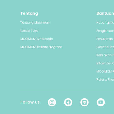
Tentang
Bantuan
Tentang Mooimom
Hubungi K
Lokasi Toko
Pengirima
MOOIMOM Wholesale
Penukaran 
MOOIMOM Affiliate Program
Garansi Pr
Kebijakan P
Informasi C
MOOIMOM 
Refer a Fri
Follow us