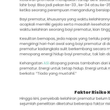
lahir bayi. Bisa jadi pekan ke-33 , ke-34 atau k
ketika seorang perempuan mengandung bersiap
Bayi prematur, khususnya yang waktu kelahiranny
acapkali memiliki gejala serta masalah kesehatan 
waktu kelahiran seorang bayi prematur, kian tingg
Kesulitan bernapas, jeda napas yang terlalu pan
mengiringi hari-hari awal sang bayi prematur di d
prematur kadangkala sulit berkembang secara 
menopang energi hidup bayi prematur, tak lain d
Kehangatan
ASI
ditopang panas tambahan dari 
prematur. Energi untuk tetap hidup. Energi unt
berkata: “Tiada yang mustahil.”
Faktor Risiko
Hingga kini, penyebab kelahiran prematur belum bi
sejumlah penelitian diketahui beberapa faktor risi