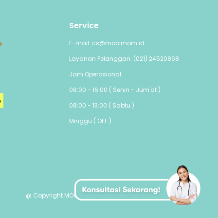
Service
E-mail: cs@mooimom.id
Layanan Pelanggan: (021) 24520868
Jam Operasional:
08:00 - 16:00 ( Senin - Jum'at )
08:00 - 13:00 ( Sabtu )
Minggu ( OFF )
@ Copyright MOOIMOM PTE. LTD - All Rights Reserved