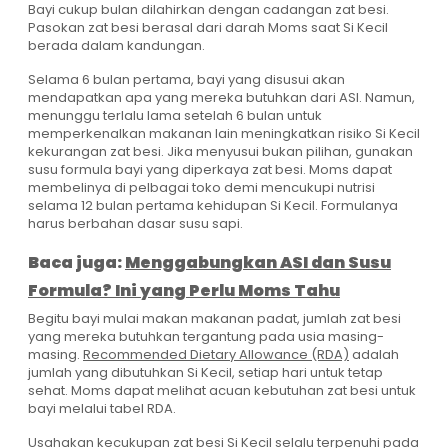
Bayi cukup bulan dilahirkan dengan cadangan zat besi.
Pasokan zat besi berasal dari darah Moms saat Si Kecil
berada dalam kandungan.
Selama 6 bulan pertama, bayi yang disusui akan
mendapatkan apa yang mereka butuhkan dari ASI. Namun,
menunggu terlalu lama setelah 6 bulan untuk
memperkenalkan makanan lain meningkatkan risiko Si Kecil
kekurangan zat besi. Jika menyusui bukan pilihan, gunakan
susu formula bayi yang diperkaya zat besi. Moms dapat
membelinya di pelbagai toko demi mencukupi nutrisi
selama 12 bulan pertama kehidupan Si Kecil. Formulanya
harus berbahan dasar susu sapi.
Baca juga:
Menggabungkan ASI dan Susu
Formula? Ini yang Perlu Moms Tahu
Begitu bayi mulai makan makanan padat, jumlah zat besi
yang mereka butuhkan tergantung pada usia masing-
masing.
Recommended Dietary Allowance (RDA)
adalah
jumlah yang dibutuhkan Si Kecil, setiap hari untuk tetap
sehat. Moms dapat melihat acuan kebutuhan zat besi untuk
bayi melalui tabel RDA.
Usahakan kecukupan zat besi Si Kecil selalu terpenuhi pada