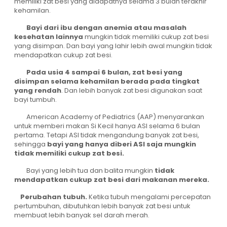
memiliki zat besi yang didapatnya selama 3 bulan terakhir
kehamilan.
Bayi dari ibu dengan anemia atau masalah
kesehatan lainnya
mungkin tidak memiliki cukup zat besi
yang disimpan. Dan bayi yang lahir lebih awal mungkin tidak
mendapatkan cukup zat besi.
Pada usia 4 sampai 6 bulan, zat besi yang
disimpan selama kehamilan berada pada tingkat
yang rendah
. Dan lebih banyak zat besi digunakan saat
bayi tumbuh.
American Academy of Pediatrics (AAP) menyarankan
untuk memberi makan Si Kecil hanya ASI selama 6 bulan
pertama. Tetapi ASI tidak mengandung banyak zat besi,
sehingga
bayi yang hanya diberi ASI saja mungkin
tidak memiliki cukup zat besi.
Bayi yang lebih tua dan balita mungkin
tidak
mendapatkan cukup zat besi dari makanan mereka.
Perubahan tubuh.
Ketika tubuh mengalami percepatan
pertumbuhan, dibutuhkan lebih banyak zat besi untuk
membuat lebih banyak sel darah merah.