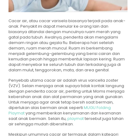
Cacar air, atau cacar varisela biasanya terjadi pada anak-
anak. Penyakit ini dapat menular ke orang lain dan
biasanya ditandai dengan munculnya ruam merah yang
gatal pada tubuh. Awalnya, penderita akan mengalami
demam ringan atau gejala flu. Beberapa hari setelah
demam, ruam merah muncul. Ruam ini berkembang
menjadi gelembung-gelembung yang berisi cairan dan
kemudian pecah hingga membentuk lapisan kering. Ruam
dapat menyebar ke seluruh tubuh dan terkadang juga di
dalam mulut, tenggorokan, mata, dan area genital.
Penyebab utama cacar air adalah virus varicella zoster
(VZV). Selain menjaga anak supaya tidak kontak langsung
dengan penderita cacar air, penting untuk Moms menjaga
kebersihan anak dan alat permainan yang anak gunakan.
Untuk menjaga agar anak tetap bersih saat bermain,
diperlukan alas bermain anak seperti
MUGU Folding
Playmat
yang memberikan kenyamanan dan keamanan
saat anak bermain. Selain itu,
playmat
tersebut juga tahan
air sehingga mudah dibersihkan.
Meskipun umumnya cacar air termasuk dalam kategori