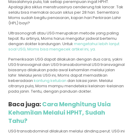
Masalahnya pula, tak setiap perempuan ingat HPHT.
Apalagi jika siklus menstruasinya cenderung tak lancar. Tak
selalu bisa memakai acuan siklus per 28 hari. Sementara
Moms sudah begitu penasaran, kapan hari Perkiraan Lahir
(HPL) bayi?
Ultrasonografi atau USG merupakan metode yang paling
tepat. Itu artinya, Moms harus mengatur jadwal bertemu
dengan dokter kandungan. Untuk
mengetahui lebih lanjut
soal USG, Moms bisa mengecek artikel ini, ya.
Pemeriksaan USG dapat dilakukan dengan dua cara, yakni
USG transvaginal dan USG transabdominal.USG transvaginal
biasanya dilakukan pada awal kehamilan melalui jalan
lahir. Melalui jenis USG ini, Moms dapat memastikan
keberadaan
kantung ketuban
dan lokasi janin. Melalui
citranya pula, Moms mampu mendeteksi kelainan-kelainan
pada janin. Tentu, dengan panduan dokter.
Baca juga:
Cara Menghitung Usia
Kehamilan Melalui HPHT, Sudah
Tahu?
USG transabdominal dilakukan melalui dinding perut. USG ini