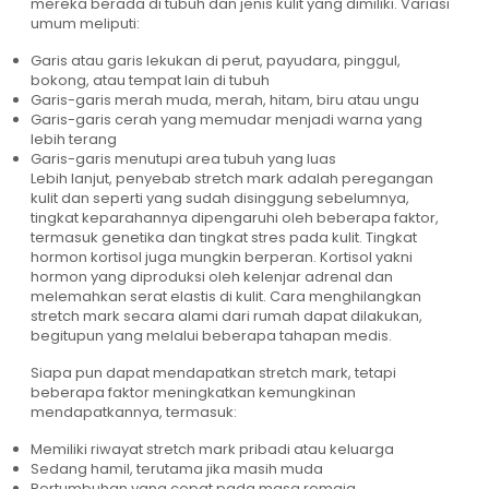
mereka berada di tubuh dan jenis kulit yang dimiliki. Variasi
umum meliputi:
Garis atau garis lekukan di perut, payudara, pinggul,
bokong, atau tempat lain di tubuh
Garis-garis merah muda, merah, hitam, biru atau ungu
Garis-garis cerah yang memudar menjadi warna yang
lebih terang
Garis-garis menutupi area tubuh yang luas
Lebih lanjut, penyebab stretch mark adalah peregangan
kulit dan seperti yang sudah disinggung sebelumnya,
tingkat keparahannya dipengaruhi oleh beberapa faktor,
termasuk genetika dan tingkat stres pada kulit. Tingkat
hormon
kortisol juga mungkin berperan. Kortisol yakni
hormon yang diproduksi oleh kelenjar adrenal dan
melemahkan serat elastis di kulit. Cara menghilangkan
stretch mark secara alami dari rumah dapat dilakukan,
begitupun yang melalui beberapa tahapan medis.
Siapa pun dapat mendapatkan stretch mark, tetapi
beberapa faktor meningkatkan kemungkinan
mendapatkannya, termasuk:
Memiliki riwayat stretch mark pribadi atau keluarga
Sedang hamil, terutama jika masih muda
Pertumbuhan yang cepat pada masa remaja