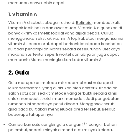
memudarkannya lebih cepat.
1. Vitamin A
Vitamin A disebut sebagai retinoid.
Retinoid
membuat kulit
tampak lebih halus dan awet muda. Vitamin A digunakan di
banyak krim kosmetik topikal yang dijual bebas. Cukup
menggunakan ekstrak vitamin A topikal, atau mengonsumsi
vitamin A secara oral, dapat berkontribusi pada kesehatan
kulit dan penampilan Moms secara keseluruhan. Diet kaya
makanan tertentu, seperti wortel dan ubi jalar, juga dapat
membantu Moms meningkatkan kadar vitamin A.
2. Gula
Gula merupakan metode mikrodermabrasi naturopati.
Mikrodermabrasi yang dilakukan oleh dokter kulit adalah
salah satu dari sedikit metode yang terbukti secara klinis
untuk membuat stretch mark memudar. Jadi pengobatan
rumahan ini sepertinya patut dicoba. Menggosok scrub
gula pada kulit akan mengelupas area tersebut. Berikut
beberapa tahapannya:
Campurkan satu cangkir gula dengan 1/4 cangkir bahan
pelembut, seperti minyak almond atau minyak kelapa,