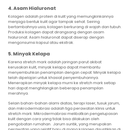
4. Asam Hialuronat
Kolagen adalah protein di kulit yang memungkinkannya
menjaga bentuk kulit agar tampak sehat. Seiring
bertambahnya usia, kolagen berkurang di wajah dan tubuh.
Produksi kolagen dapat dirangsang dengan asam
hialuronat. Asam hialuronat dapat diserap dengan
mengonsumsi kapsul atau ekstrak.
5. Minyak Kelapa
Karena stretch mark adalah jaringan parut akibat
kerusakan kulit, minyak kelapa dapat membantu
menyembuhkan penampilan dengan cepat. Minyak kelapa
telah dipelajari untuk khasiat penyembuhannya.
Menerapkan minyak kelapa murni ke stretch mark setiap
hari dapat menghilangkan beberapa penampilan
merahnya.
Selain bahan-bahan alami diatas,
terapi laser
, tusuk jarum,
dan mikrodermabrasi adalah tiga perawatan klinis untuk
stretch mark. Mikrodermabrasi melibatkan pengelupasan
kulit dengan cara yang tidak bisa dilakukan oleh
pengobatan rumahan. Jarum suntik, yang merupakan
perawatan yang relatif baru di mana kolagen disuntikkan di