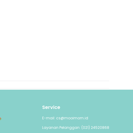
Service
E-mail: cs@mooimom.id
Layanan Pelanggan: (021) 24520868