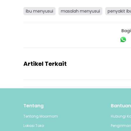
ibu menyusui
masalah menyusui
penyakit i
Bagi
Artikel Terkait
Tentang
Bantuan
Tentang Mooimom
Hubungi K
Lokasi Toko
Pengirima