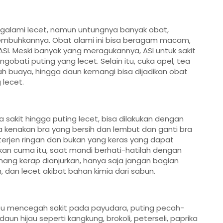
galami lecet, namun untungnya banyak obat,
embuhkannya. Obat alami ini bisa beragam macam,
ASI. Meski banyak yang meragukannya, ASI untuk sakit
obati puting yang lecet. Selain itu, cuka apel, tea
lidah buaya, hingga daun kemangi bisa dijadikan obat
 lecet.
kit hingga puting lecet, bisa dilakukan dengan
a kenakan bra yang bersih dan lembut dan ganti bra
terjen ringan dan bukan yang keras yang dapat
kan cuma itu, saat mandi berhati-hatilah dengan
ng kerap dianjurkan, hanya saja jangan bagian
 dan lecet akibat bahan kimia dari sabun.
u mencegah sakit pada payudara, puting pecah-
un hijau seperti kangkung, brokoli, peterseli, paprika