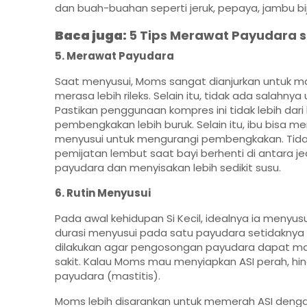
dan buah-buahan seperti jeruk, pepaya, jambu biji
Baca juga:
5 Tips Merawat Payudara s
5. Merawat Payudara
Saat menyusui, Moms sangat dianjurkan untuk m
merasa lebih rileks. Selain itu, tidak ada sala
Pastikan penggunaan kompres ini tidak lebih dar
pembengkakan lebih buruk. Selain itu, ibu bisa 
menyusui untuk mengurangi pembengkakan. Tidak
pemijatan lembut saat bayi berhenti di antara 
payudara dan menyisakan lebih sedikit susu.
6. Rutin Menyusui
Pada awal kehidupan Si Kecil, idealnya ia menyusu
durasi menyusui pada satu payudara setidaknya 20
dilakukan agar pengosongan payudara dapat m
sakit. Kalau Moms mau menyiapkan ASI perah, hind
payudara (mastitis).
Moms lebih disarankan untuk memerah ASI dengan