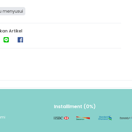
bu menyusui
kan Artikel
Installlment (0%)
ami
n