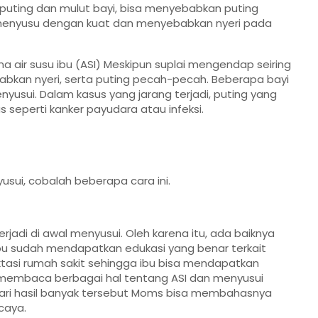
 puting dan mulut bayi, bisa menyebabkan puting
menyusu dengan kuat dan menyebabkan nyeri pada
a air susu ibu (ASI) Meskipun suplai mengendap seiring
bkan nyeri, serta puting pecah-pecah. Beberapa bayi
yusui. Dalam kasus yang jarang terjadi, puting yang
 seperti kanker payudara atau infeksi.
sui, cobalah beberapa cara ini.
rjadi di awal menyusui. Oleh karena itu, ada baiknya
ibu sudah mendapatkan edukasi yang benar terkait
ktasi rumah sakit sehingga ibu bisa mendapatkan
, membaca berbagai hal tentang ASI dan menyusui
Dari hasil banyak tersebut Moms bisa membahasnya
caya.