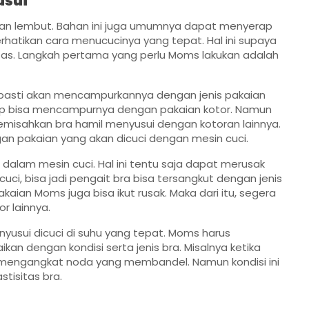
usui
 dan lembut. Bahan ini juga umumnya dapat menyerap
rhatikan cara menucucinya yang tepat. Hal ini supaya
itas. Langkah pertama yang perlu Moms lakukan adalah
pasti akan mencampurkannya dengan jenis pakaian
etap bisa mencampurnya dengan pakaian kotor. Namun
misahkan bra hamil menyusui dengan kotoran lainnya.
gan pakaian yang akan dicuci dengan mesin cuci.
dalam mesin cuci. Hal ini tentu saja dapat merusak
uci, bisa jadi pengait bra bisa tersangkut dengan jenis
akaian Moms juga bisa ikut rusak. Maka dari itu, segera
r lainnya.
yusui dicuci di suhu yang tepat. Moms harus
n dengan kondisi serta jenis bra. Misalnya ketika
mengangkat noda yang membandel. Namun kondisi ini
stisitas bra.