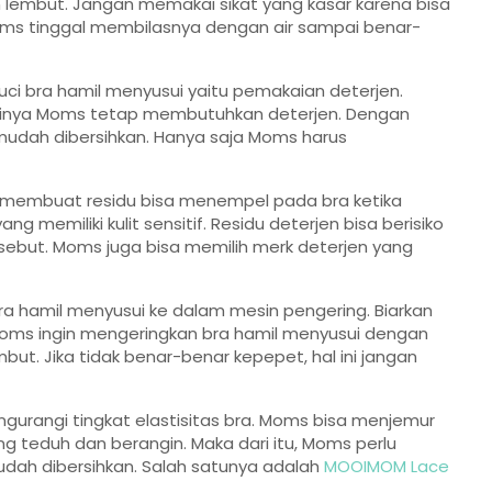
embut. Jangan memakai sikat yang kasar karena bisa
Moms tinggal membilasnya dengan air sampai benar-
ci bra hamil menyusui yaitu pemakaian deterjen.
rtinya Moms tetap membutuhkan deterjen. Dengan
mudah dibersihkan. Hanya saja Moms harus
membuat residu bisa menempel pada bra ketika
ng memiliki kulit sensitif. Residu deterjen bisa berisiko
sebut. Moms juga bisa memilih merk deterjen yang
ra hamil menyusui ke dalam mesin pengering. Biarkan
 Moms ingin mengeringkan bra hamil menyusui dengan
t. Jika tidak benar-benar kepepet, hal ini jangan
urangi tingkat elastisitas bra. Moms bisa menjemur
ang teduh dan berangin. Maka dari itu, Moms perlu
dah dibersihkan. Salah satunya adalah
MOOIMOM Lace