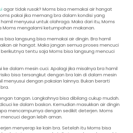
ui
agar tidak rusak? Moms bisa memakai air hangat
sa Moms pakai jika memang bra dalam kondisi yang
hamil menyusui untuk olahraga. Maka dari itu, Moms
tika Moms mengalami ketumpahan makanan.
s bisa langsung bisa memakai air dingin. Bra hamil
akaikan air hangat. Maka jangan semua proses mencuci
 berikutnya tentu saja Moms bisa langsung mencuci
e dalam mesin cuci. Apalagi jika misalnya bra hamil
risiko bisa tersangkut dengan bra lain di dalam mesin
 menyusui dengan pakaian lainnya. Bukan berarti
bra.
engan tangan. Langkahnya bisa dibilang cukup mudah.
cuci ke dalam baskon. Kemudian masukkan air dingin
 lupa mencampurnya dengan sedikit deterjen. Moms
in mencuci degan lebih aman.
jen menyerap ke kain bra. Setelah itu Moms bisa