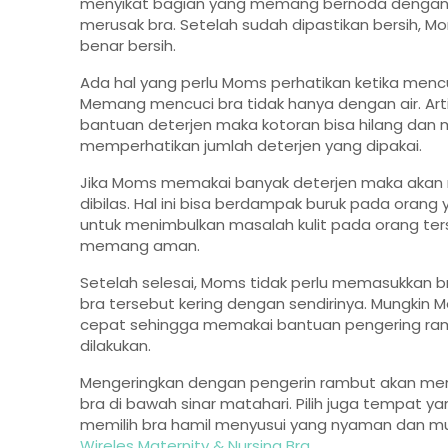
menyikat bagian yang memang bernoda dengan l
merusak bra. Setelah sudah dipastikan bersih, 
benar bersih.
Ada hal yang perlu Moms perhatikan ketika mencu
Memang mencuci bra tidak hanya dengan air. A
bantuan deterjen maka kotoran bisa hilang dan 
memperhatikan jumlah deterjen yang dipakai.
Jika Moms memakai banyak deterjen maka akan 
dibilas. Hal ini bisa berdampak buruk pada orang ya
untuk menimbulkan masalah kulit pada orang ter
memang aman.
Setelah selesai, Moms tidak perlu memasukkan b
bra tersebut kering dengan sendirinya. Mungkin
cepat sehingga memakai bantuan pengering rambu
dilakukan.
Mengeringkan dengan pengerin rambut akan meng
bra di bawah sinar matahari. Pilih juga tempat y
memilih bra hamil menyusui yang nyaman dan mu
Wireles Maternity & Nursing Bra.