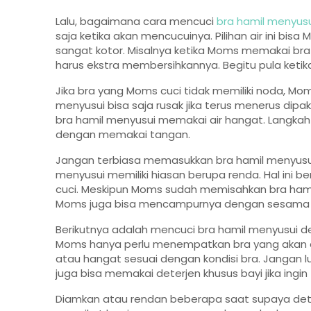
Lalu, bagaimana cara mencuci
bra hamil menyus
saja ketika akan mencucuinya. Pilihan air ini bi
sangat kotor. Misalnya ketika Moms memakai bra 
harus ekstra membersihkannya. Begitu pula ke
Jika bra yang Moms cuci tidak memiliki noda, Mom
menyusui bisa saja rusak jika terus menerus dip
bra hamil menyusui memakai air hangat. Langkah
dengan memakai tangan.
Jangan terbiasa memasukkan bra hamil menyusui k
menyusui memiliki hiasan berupa renda. Hal ini be
cuci. Meskipun Moms sudah memisahkan bra hamil
Moms juga bisa mencampurnya dengan sesama 
Berikutnya adalah mencuci bra hamil menyusui d
Moms hanya perlu menempatkan bra yang akan di
atau hangat sesuai dengan kondisi bra. Jangan
juga bisa memakai deterjen khusus bayi jika ing
Diamkan atau rendan beberapa saat supaya deter