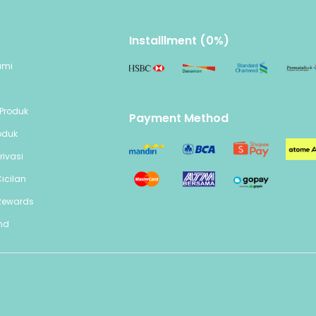
Installlment (0%)
ami
n
Produk
Payment Method
oduk
rivasi
icilan
Rewards
end