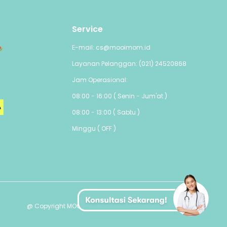
Service
E-mail: cs@mooimom.id
Layanan Pelanggan: (021) 24520868
Jam Operasional:
08:00 - 16:00 ( Senin - Jum'at )
08:00 - 13:00 ( Sabtu )
Minggu ( OFF )
@ Copyright MOOIMOM PTE. LTD - All Rights Reserved