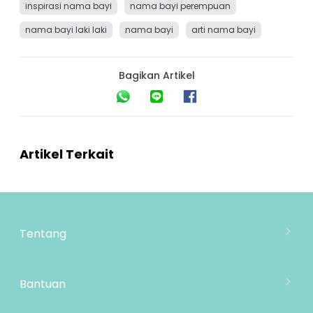
inspirasi nama bayi
nama bayi perempuan
nama bayi laki laki
nama bayi
arti nama bayi
Bagikan Artikel
Artikel Terkait
Tentang
Tentang Mooimom
Lokasi Toko
Bantuan
MOOIMOM Wholesale
Hubungi Kami