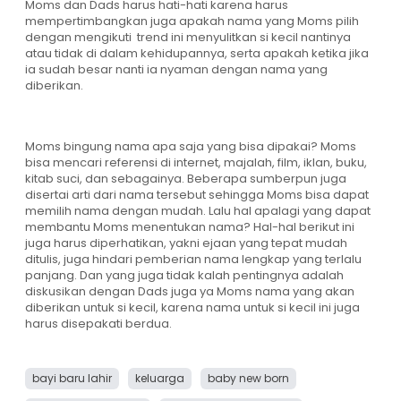
Moms dan Dads harus hati-hati karena harus
mempertimbangkan juga apakah nama yang Moms pilih
dengan mengikuti trend ini menyulitkan si kecil nantinya
atau tidak di dalam kehidupannya, serta apakah ketika jika
ia sudah besar nanti ia nyaman dengan nama yang
diberikan.
Moms bingung nama apa saja yang bisa dipakai? Moms
bisa mencari referensi di internet, majalah, film, iklan, buku,
kitab suci, dan sebagainya. Beberapa sumberpun juga
disertai arti dari nama tersebut sehingga Moms bisa dapat
memilih nama dengan mudah. Lalu hal apalagi yang dapat
membantu Moms menentukan nama? Hal-hal berikut ini
juga harus diperhatikan, yakni ejaan yang tepat mudah
ditulis, juga hindari pemberian nama lengkap yang terlalu
panjang. Dan yang juga tidak kalah pentingnya adalah
diskusikan dengan Dads juga ya Moms nama yang akan
diberikan untuk si kecil, karena nama untuk si kecil ini juga
harus disepakati berdua.
bayi baru lahir
keluarga
baby new born