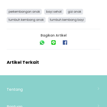
perkembangan anak
bayi sehat
gizi anak
tumbuh kembang anak
tumbuh kembang bayi
Bagikan Artikel
Artikel Terkait
Tentang
Tentang Mooimom
Lokasi Toko
Bantuan