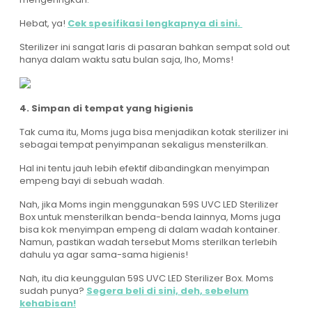
Hebat, ya!
Cek spesifikasi lengkapnya di sini.
Sterilizer ini sangat laris di pasaran bahkan sempat sold out
hanya dalam waktu satu bulan saja, lho, Moms!
4. Simpan di tempat yang higienis
Tak cuma itu, Moms juga bisa menjadikan kotak sterilizer ini
sebagai tempat penyimpanan sekaligus mensterilkan.
Hal ini tentu jauh lebih efektif dibandingkan menyimpan
empeng bayi di sebuah wadah.
Nah, jika Moms ingin menggunakan 59S UVC LED Sterilizer
Box untuk mensterilkan benda-benda lainnya, Moms juga
bisa kok menyimpan empeng di dalam wadah kontainer.
Namun, pastikan wadah tersebut Moms sterilkan terlebih
dahulu ya agar sama-sama higienis!
Nah, itu dia keunggulan 59S UVC LED Sterilizer Box. Moms
sudah punya?
Segera beli di sini, deh, sebelum
kehabisan!