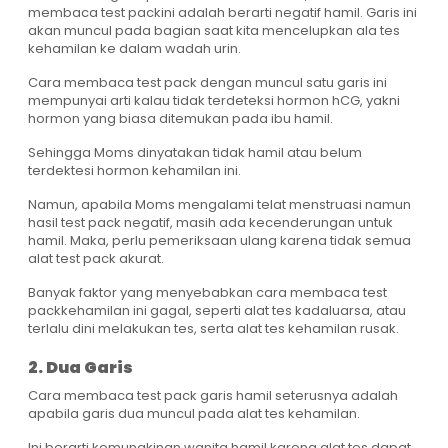
membaca test packini adalah berarti negatif hamil. Garis ini
akan muncul pada bagian saat kita mencelupkan ala tes
kehamilan ke dalam wadah urin.
Cara membaca test pack dengan muncul satu garis ini
mempunyai arti kalau tidak terdeteksi hormon hCG, yakni
hormon yang biasa ditemukan pada ibu hamil.
Sehingga Moms dinyatakan tidak hamil atau belum
terdektesi hormon kehamilan ini.
Namun, apabila Moms mengalami telat menstruasi namun
hasil test pack negatif, masih ada kecenderungan untuk
hamil. Maka, perlu pemeriksaan ulang karena tidak semua
alat test pack akurat.
Banyak faktor yang menyebabkan cara membaca test
packkehamilan ini gagal, seperti alat tes kadaluarsa, atau
terlalu dini melakukan tes, serta alat tes kehamilan rusak.
2. Dua Garis
Cara membaca test pack garis hamil seterusnya adalah
apabila garis dua muncul pada alat tes kehamilan.
Ini berarti kemungkinan wanita hamil karena alat tes dapat