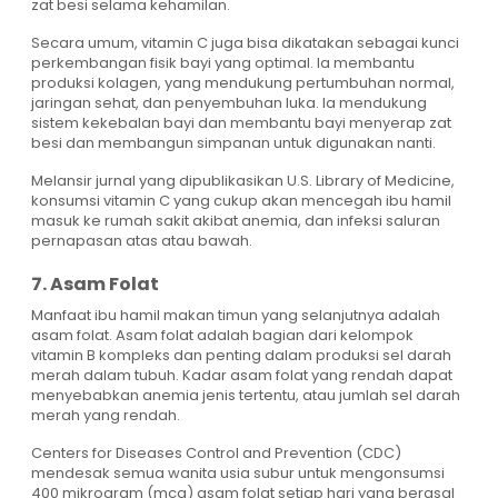
zat besi selama kehamilan.
Secara umum, vitamin C juga bisa dikatakan sebagai kunci
perkembangan fisik bayi yang optimal. Ia membantu
produksi kolagen, yang mendukung pertumbuhan normal,
jaringan sehat, dan penyembuhan luka. Ia mendukung
sistem kekebalan bayi dan membantu bayi menyerap zat
besi dan membangun simpanan untuk digunakan nanti.
Melansir jurnal yang dipublikasikan U.S. Library of Medicine,
konsumsi vitamin C yang cukup akan mencegah ibu hamil
masuk ke rumah sakit akibat anemia, dan infeksi saluran
pernapasan atas atau bawah.
7. Asam Folat
Manfaat ibu hamil makan timun yang selanjutnya adalah
asam folat. Asam folat adalah bagian dari kelompok
vitamin B kompleks dan penting dalam produksi sel darah
merah dalam tubuh. Kadar asam folat yang rendah dapat
menyebabkan anemia jenis tertentu, atau jumlah sel darah
merah yang rendah.
Centers for Diseases Control and Prevention (CDC)
mendesak semua wanita usia subur untuk mengonsumsi
400 mikrogram (mcg) asam folat setiap hari yang berasal