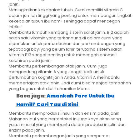
janin.
Meningkatkan kekebalan tubuh. Cumi memiliki vitamin C
dalam jumlah tinggi yang penting untuk membangun tingkat
kekebalan tubuh ibu hamil sehingga dapat mencegah
infeksi.
Membantu tumbuh kembang sistem saraf janin. B12 adalah
salah satu vitamin yang terkandung di dalam cumi yang
diperlukan untuk pertumbuhan dan perkembangan yang
tepat bagi bayi yang belum lahir, terutama sistem saraf.
Vitamin B12 sangat penting untuk mencegah anomali
kelahiran pada janin.
Membantu perkembangan otak janin. Cumi juga
mengandung vitamin A yang sangat baik untuk
pertumbuhan kognitif janin Anda. Vitamin A membantu
mempertajam otak janin. Jadi cumi bisa menjadi tambahan
yang bagus untuk diet kehamilan Moms.
Baca juga:
Amankah Pare Untuk Ibu
Hamil? Cari Tau di Sini
Membantu memproduksi insulin dan enzim pada janin.
Makanan laut yang bertentakel ini juga kaya akan seng
yaitu mineral yang membantu dalam produksi insulin dan
enzim pada janin.
Membantu perkembangan janin yang sempurna.