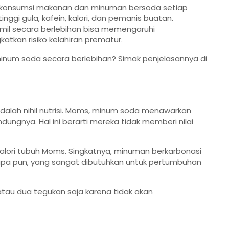
eh konsumsi makanan dan minuman bersoda setiap
ggi gula, kafein, kalori, dan pemanis buatan.
il secara berlebihan bisa memengaruhi
atkan risiko kelahiran prematur.
 minum soda secara berlebihan? Simak penjelasannya di
dalah nihil nutrisi. Moms, minum soda menawarkan
ndungnya. Hal ini berarti mereka tidak memberi nilai
alori tubuh Moms. Singkatnya, minuman berkarbonasi
 apa pun, yang sangat dibutuhkan untuk pertumbuhan
atau dua tegukan saja karena tidak akan