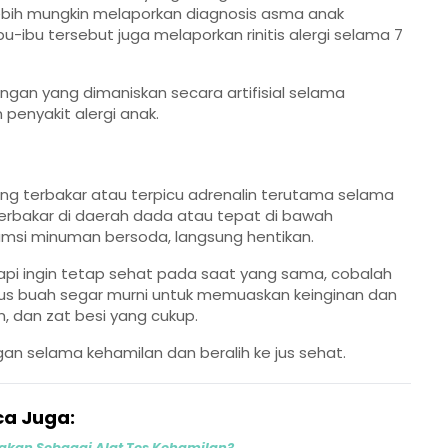
 lebih mungkin melaporkan diagnosis asma anak
-ibu tersebut juga melaporkan rinitis alergi selama 7
ngan yang dimaniskan secara artifisial selama
enyakit alergi anak.
g terbakar atau terpicu adrenalin terutama selama
terbakar di daerah dada atau tepat di bawah
si minuman bersoda, langsung hentikan.
pi ingin tetap sehat pada saat yang sama, cobalah
us buah segar murni untuk memuaskan keinginan dan
, dan zat besi yang cukup.
gan selama kehamilan dan beralih ke jus sehat.
a Juga:
akan Sebagai Alat Tes Kehamilan?