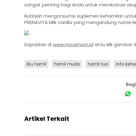
sangat penting bagi Anda untuk membatasi asu
Rutinlah mengonsumsi suplemen kehamilan untuk
PRENAVITA Milk Vanilla
yang mengandung nutrisi len
Dapatkan di
www.mooimom.id
atau klik gambar 
ibu hamil
hamil muda
hamil tua
info keh
Bagi
Artikel Terkait