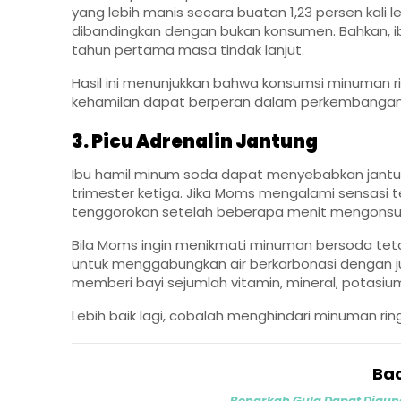
yang lebih manis secara buatan 1,23 persen kali
dibandingkan dengan bukan konsumen. Bahkan, ibu
tahun pertama masa tindak lanjut.
Hasil ini menunjukkan bahwa konsumsi minuman ri
kehamilan dapat berperan dalam perkembangan p
3. Picu Adrenalin Jantung
Ibu hamil minum soda dapat menyebabkan jantun
trimester ketiga. Jika Moms mengalami sensasi 
tenggorokan setelah beberapa menit mengonsum
Bila Moms ingin menikmati minuman bersoda teta
untuk menggabungkan air berkarbonasi dengan j
memberi bayi sejumlah vitamin, mineral, potasium
Lebih baik lagi, cobalah menghindari minuman rin
Bac
Benarkah Gula Dapat Digun