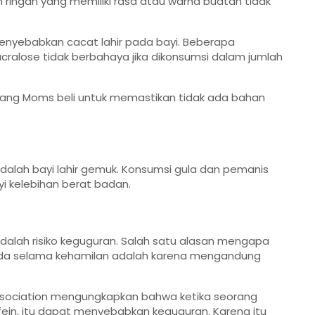
ingan yang memiliki rasa atau warna buatan tidak
enyebabkan cacat lahir pada bayi. Beberapa
ralose tidak berbahaya jika dikonsumsi dalam jumlah
yang Moms beli untuk memastikan tidak ada bahan
dalah bayi lahir gemuk. Konsumsi gula dan pemanis
 kelebihan berat badan.
dalah risiko keguguran. Salah satu alasan mengapa
da selama kehamilan adalah karena mengandung
sociation
mengungkapkan bahwa ketika seorang
fein, itu dapat menyebabkan keguguran. Karena itu