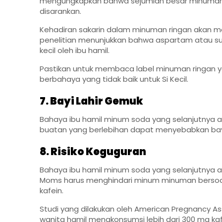
mengungkapkan bahwa sejumlah besar minuman r
disarankan.
Kehadiran sakarin dalam minuman ringan akan m
penelitian menunjukkan bahwa aspartam atau suc
kecil oleh ibu hamil.
Pastikan untuk membaca label minuman ringan 
berbahaya yang tidak baik untuk Si Kecil.
7. Bayi Lahir Gemuk
Bahaya ibu hamil minum soda yang selanjutnya a
buatan yang berlebihan dapat menyebabkan bayi
8. Risiko Keguguran
Bahaya ibu hamil minum soda yang selanjutnya a
Moms harus menghindari minum minuman berso
kafein.
Studi yang dilakukan oleh
American Pregnancy As
wanita hamil mengkonsumsi lebih dari 300 mg ka