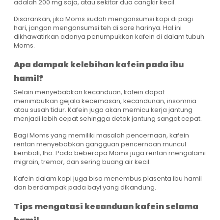
adalah 200 mg saja, atau sekitar dua cangkir kecil.
Disarankan, jika Moms sudah mengonsumsi kopi di pagi
hari, jangan mengonsumsi teh di sore harinya. Hal ini
dikhawatirkan adanya penumpukkan kafein di dalam tubuh
Moms.
Apa dampak kelebihan kafein pada ibu
hamil?
Selain menyebabkan kecanduan, kafein dapat
menimbulkan gejala kecemasan, kecandunan, insomnia
atau susah tidur. Kafein juga akan memicu kerja jantung
menjadi lebih cepat sehingga detak jantung sangat cepat.
Bagi Moms yang memiliki masalah pencernaan, kafein
rentan menyebabkan gangguan pencernaan muncul
kembali, lho. Pada beberapa Moms juga rentan mengalami
migrain, tremor, dan sering buang air kecil.
Kafein dalam kopi juga bisa menembus plasenta ibu hamil
dan berdampak pada bayi yang dikandung.
Tips mengatasi kecanduan kafein selama